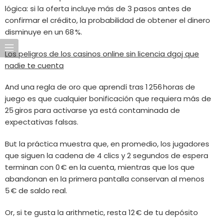
lógica: si la oferta incluye más de 3 pasos antes de
confirmar el crédito, la probabilidad de obtener el dinero
disminuye en un 68 %.
Los peligros de los casinos online sin licencia dgoj que
nadie te cuenta
And una regla de oro que aprendí tras 1 256 horas de
juego es que cualquier bonificación que requiera más de
25 giros para activarse ya está contaminada de
expectativas falsas.
But la práctica muestra que, en promedio, los jugadores
que siguen la cadena de 4 clics y 2 segundos de espera
terminan con 0 € en la cuenta, mientras que los que
abandonan en la primera pantalla conservan al menos
5 € de saldo real.
Or, si te gusta la arithmetic, resta 12 € de tu depósito