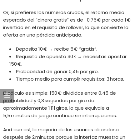
Or, si prefieres los números crudos, el retorno medio
esperado del “dinero gratis” es de -0,75 € por cada 1 €
invertido en el requisito de rollover, lo que convierte la
oferta en una pérdida anticipada.
Deposita 10 € → recibe 5 € “gratis”.
Requisito de apuesta 30× → necesitas apostar
150 €.
Probabilidad de ganar 0,45 por giro.
Tiempo medio para cumplir requisitos: 3 horas.
El cálculo es simple: 150 € divididos entre 0,45 de
probabilidad y 0,3 segundos por giro da
aproximadamente 1 111 giros, lo que equivale a
5,5 minutos de juego continuo sin interrupciones.
And aun así, la mayoría de los usuarios abandona
después de 2 minutos porque la interfaz muestra un