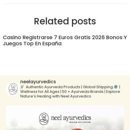
Related posts
Casino Registrarse 7 Euros Gratis 2026 Bonos Y
Juegos Top En España
neelayurvedics
Authentic Ayurveda Products | Global Shipping
|
Wellness for All Ages | 50 + Ayurveda Brands | Explore
Nature’s Healing with Neel Ayurvedics