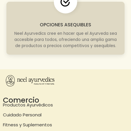
OPCIONES ASEQUIBLES
Neel Ayurvedics cree en hacer que el Ayurveda sea
accesible para todos, ofreciendo una amplia gama
de productos a precios competitivos y asequibles.
Comercio
Productos Ayurvédicos
Cuidado Personal
Fitness y Suplementos