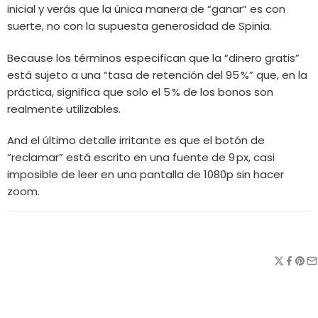
inicial y verás que la única manera de “ganar” es con
suerte, no con la supuesta generosidad de Spinia.
Because los términos especifican que la “dinero gratis”
está sujeto a una “tasa de retención del 95 %” que, en la
práctica, significa que solo el 5 % de los bonos son
realmente utilizables.
And el último detalle irritante es que el botón de
“reclamar” está escrito en una fuente de 9 px, casi
imposible de leer en una pantalla de 1080p sin hacer
zoom.