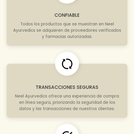
CONFIABLE
Todos los productos que se muestran en Neel
Ayurvedics se adquieren de proveedores verificados
y farmacias autorizadas.
TRANSACCIONES SEGURAS
Neel Ayurvedics ofrece una experiencia de compra
en línea segura, priorizando la seguridad de los
datos y las transacciones de nuestros clientes.