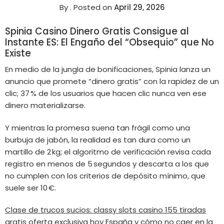
By
.
Posted on
April 29, 2026
Spinia Casino Dinero Gratis Consigue al
Instante ES: El Engaño del “Obsequio” que No
Existe
En medio de la jungla de bonificaciones, Spinia lanza un
anuncio que promete “dinero gratis” con la rapidez de un
clic; 37 % de los usuarios que hacen clic nunca ven ese
dinero materializarse.
Y mientras la promesa suena tan frágil como una
burbuja de jabón, la realidad es tan dura como un
martillo de 2 kg; el algoritmo de verificación revisa cada
registro en menos de 5 segundos y descarta a los que
no cumplen con los criterios de depósito mínimo, que
suele ser 10 €.
Clase de trucos sucios: classy slots casino 155 tiradas
gratis oferta exclusiva hoy España y cómo no caer en la