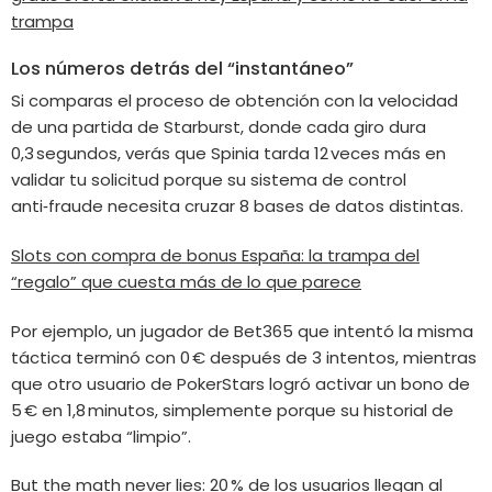
trampa
Los números detrás del “instantáneo”
Si comparas el proceso de obtención con la velocidad
de una partida de Starburst, donde cada giro dura
0,3 segundos, verás que Spinia tarda 12 veces más en
validar tu solicitud porque su sistema de control
anti‑fraude necesita cruzar 8 bases de datos distintas.
Slots con compra de bonus España: la trampa del
“regalo” que cuesta más de lo que parece
Por ejemplo, un jugador de Bet365 que intentó la misma
táctica terminó con 0 € después de 3 intentos, mientras
que otro usuario de PokerStars logró activar un bono de
5 € en 1,8 minutos, simplemente porque su historial de
juego estaba “limpio”.
But the math never lies: 20 % de los usuarios llegan al