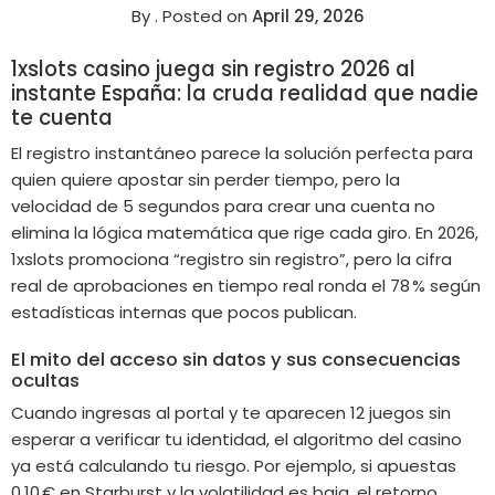
By
.
Posted on
April 29, 2026
1xslots casino juega sin registro 2026 al
instante España: la cruda realidad que nadie
te cuenta
El registro instantáneo parece la solución perfecta para
quien quiere apostar sin perder tiempo, pero la
velocidad de 5 segundos para crear una cuenta no
elimina la lógica matemática que rige cada giro. En 2026,
1xslots promociona “registro sin registro”, pero la cifra
real de aprobaciones en tiempo real ronda el 78 % según
estadísticas internas que pocos publican.
El mito del acceso sin datos y sus consecuencias
ocultas
Cuando ingresas al portal y te aparecen 12 juegos sin
esperar a verificar tu identidad, el algoritmo del casino
ya está calculando tu riesgo. Por ejemplo, si apuestas
0,10 € en Starburst y la volatilidad es baja, el retorno