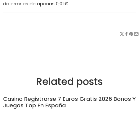
de error es de apenas 0,01 €.
Related posts
Casino Registrarse 7 Euros Gratis 2026 Bonos Y
Juegos Top En España