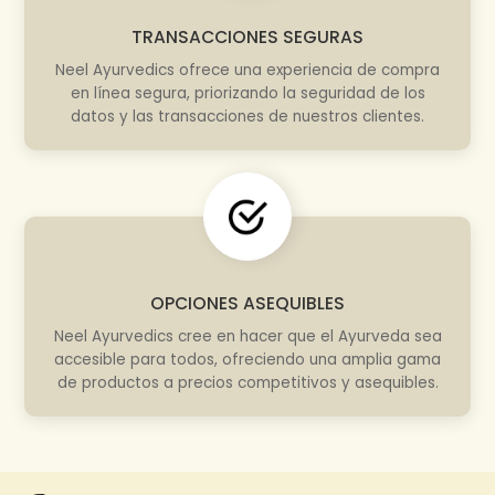
TRANSACCIONES SEGURAS
Neel Ayurvedics ofrece una experiencia de compra
en línea segura, priorizando la seguridad de los
datos y las transacciones de nuestros clientes.
OPCIONES ASEQUIBLES
Neel Ayurvedics cree en hacer que el Ayurveda sea
accesible para todos, ofreciendo una amplia gama
de productos a precios competitivos y asequibles.