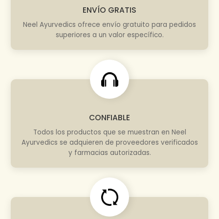
ENVÍO GRATIS
Neel Ayurvedics ofrece envío gratuito para pedidos
superiores a un valor específico.
CONFIABLE
Todos los productos que se muestran en Neel
Ayurvedics se adquieren de proveedores verificados
y farmacias autorizadas.