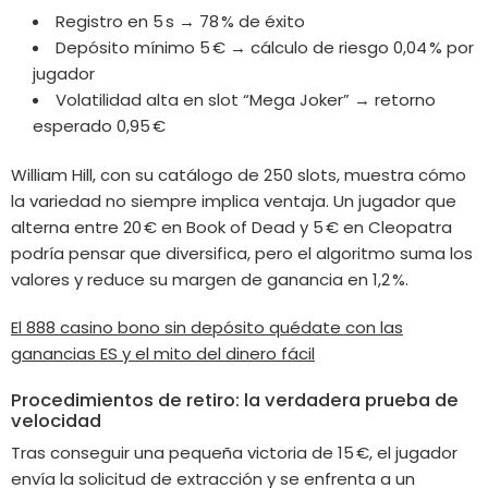
Registro en 5 s → 78 % de éxito
Depósito mínimo 5 € → cálculo de riesgo 0,04 % por
jugador
Volatilidad alta en slot “Mega Joker” → retorno
esperado 0,95 €
William Hill, con su catálogo de 250 slots, muestra cómo
la variedad no siempre implica ventaja. Un jugador que
alterna entre 20 € en Book of Dead y 5 € en Cleopatra
podría pensar que diversifica, pero el algoritmo suma los
valores y reduce su margen de ganancia en 1,2 %.
El 888 casino bono sin depósito quédate con las
ganancias ES y el mito del dinero fácil
Procedimientos de retiro: la verdadera prueba de
velocidad
Tras conseguir una pequeña victoria de 15 €, el jugador
envía la solicitud de extracción y se enfrenta a un