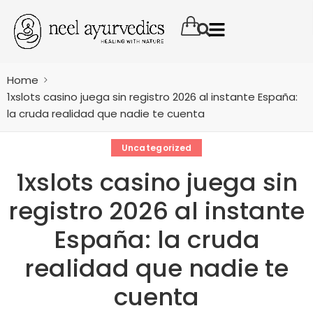
Home
1xslots casino juega sin registro 2026 al instante España:
la cruda realidad que nadie te cuenta
Uncategorized
1xslots casino juega sin
registro 2026 al instante
España: la cruda
realidad que nadie te
cuenta