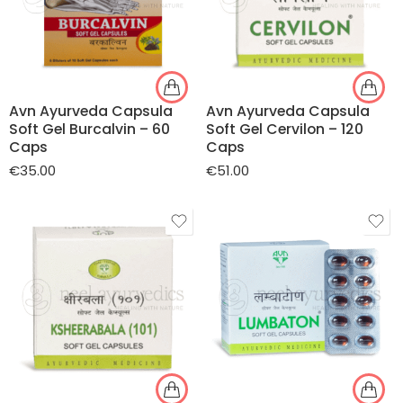
Avn Ayurveda Capsula
Avn Ayurveda Capsula
Soft Gel Burcalvin – 60
Soft Gel Cervilon – 120
Caps
Caps
€
35.00
€
51.00