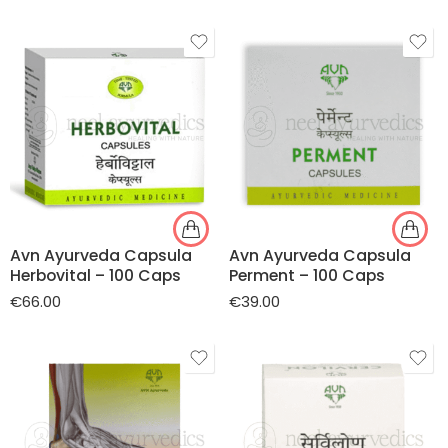
Avn Ayurveda Capsula
Avn Ayurveda Capsula
Herbovital – 100 Caps
Perment – 100 Caps
€
66.00
€
39.00