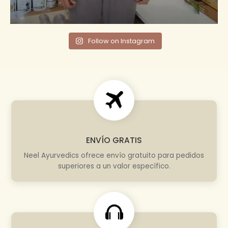
Follow on Instagram
ENVÍO GRATIS
Neel Ayurvedics ofrece envío gratuito para pedidos
superiores a un valor específico.