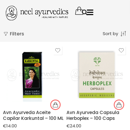
Filters
Sort by
Avn Ayurveda Aceite
Avn Ayurveda Capsula
Capilar Karkuntal – 100 ML
Herboplex – 100 Caps
€
14.00
€
24.00