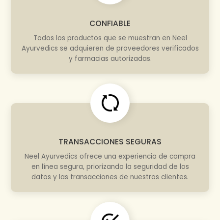
CONFIABLE
Todos los productos que se muestran en Neel
Ayurvedics se adquieren de proveedores verificados
y farmacias autorizadas.
TRANSACCIONES SEGURAS
Neel Ayurvedics ofrece una experiencia de compra
en línea segura, priorizando la seguridad de los
datos y las transacciones de nuestros clientes.