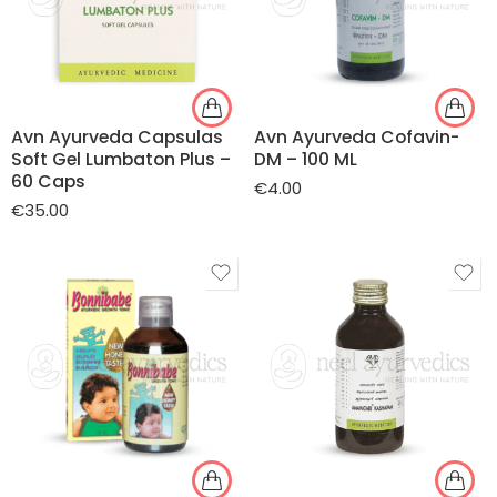
Avn Ayurveda Capsulas
Avn Ayurveda Cofavin-
Soft Gel Lumbaton Plus –
DM – 100 ML
60 Caps
€
4.00
€
35.00