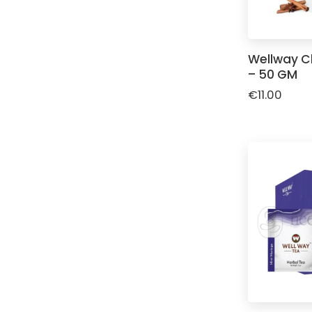
Wellway C
– 50 GM
€
11.00