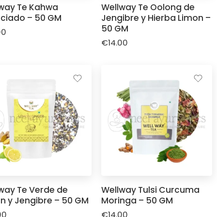
way Te Kahwa
Wellway Te Oolong de
ciado – 50 GM
Jengibre y Hierba Limon –
50 GM
00
€
14.00
way Te Verde de
Wellway Tulsi Curcuma
n y Jengibre – 50 GM
Moringa – 50 GM
00
€
14.00