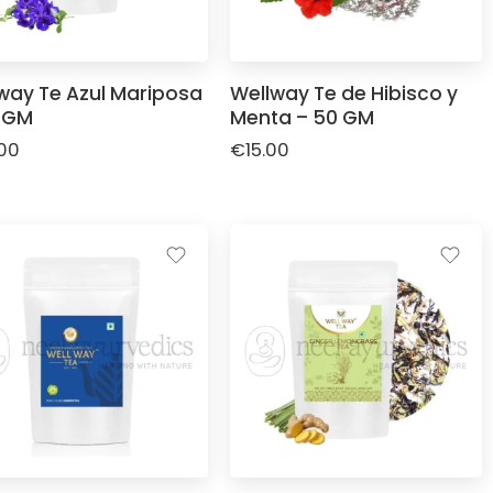
way Te Azul Mariposa
Wellway Te de Hibisco y
 GM
Menta – 50 GM
00
€
15.00