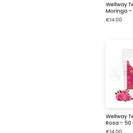
Wellway T
Moringa –
€
14.00
Wellway T
Rosa – 50
€
14.00