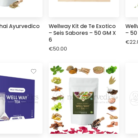
hai Ayurvedico
Wellway Kit de Te Exotico
Well
– Seis Sabores – 50 GM X
– 50
6
€
22.
€
50.00