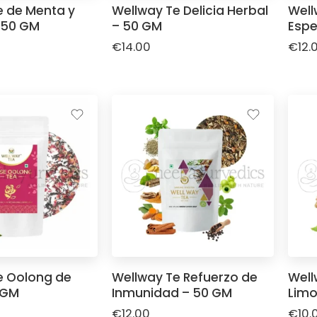
e de Menta y
Wellway Te Delicia Herbal
Well
 50 GM
– 50 GM
Espe
€
14.00
€
12.
e Oolong de
Wellway Te Refuerzo de
Well
 GM
Inmunidad – 50 GM
Limo
€
12.00
€
10.