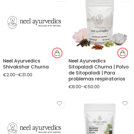
1 KG
100 gm
100 gm
1000 GM
250 GM
250 GM
500 gm
500 gm
50gm
Neel Ayurvedics
Neel Ayurvedics
Shivakshar Churna
Sitopaladi Churna | Polvo
de Sitopaladi | Para
€
2.00
–
€
31.00
problemas respiratorios
€
8.00
–
€
50.00
1 KG
1 KG
100 gm
100 gm