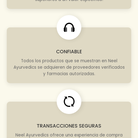
CONFIABLE
Todos los productos que se muestran en Neel
Ayurvedics se adquieren de proveedores verificados
y farmacias autorizadas.
TRANSACCIONES SEGURAS
Neel Ayurvedics ofrece una experiencia de compra