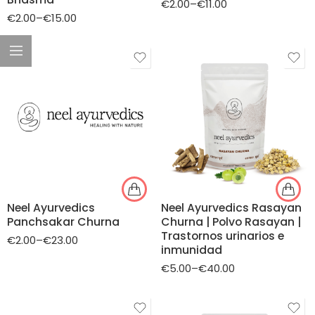
€
2.00
–
€
11.00
€
2.00
–
€
15.00
1 KG
100 gm
100 gm
1000 GM
250 GM
250 GM
50 GM
500gm
500 gm
Neel Ayurvedics
Neel Ayurvedics Rasayan
Panchsakar Churna
Churna | Polvo Rasayan |
Trastornos urinarios e
€
2.00
–
€
23.00
inmunidad
€
5.00
–
€
40.00