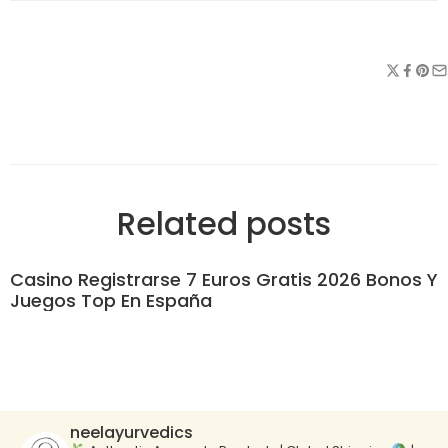
Related posts
Casino Registrarse 7 Euros Gratis 2026 Bonos Y
Juegos Top En España
neelayurvedics