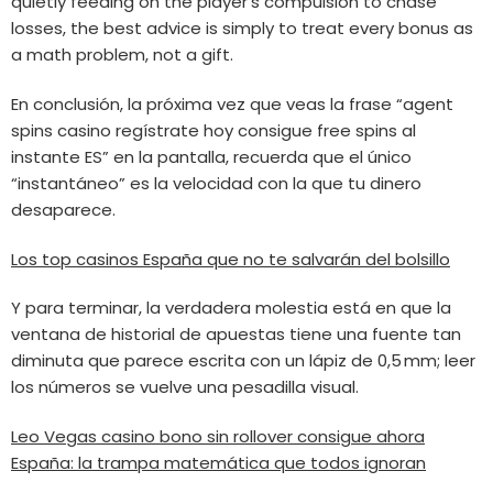
quietly feeding on the player’s compulsion to chase
losses, the best advice is simply to treat every bonus as
a math problem, not a gift.
En conclusión, la próxima vez que veas la frase “agent
spins casino regístrate hoy consigue free spins al
instante ES” en la pantalla, recuerda que el único
“instantáneo” es la velocidad con la que tu dinero
desaparece.
Los top casinos España que no te salvarán del bolsillo
Y para terminar, la verdadera molestia está en que la
ventana de historial de apuestas tiene una fuente tan
diminuta que parece escrita con un lápiz de 0,5 mm; leer
los números se vuelve una pesadilla visual.
Leo Vegas casino bono sin rollover consigue ahora
España: la trampa matemática que todos ignoran