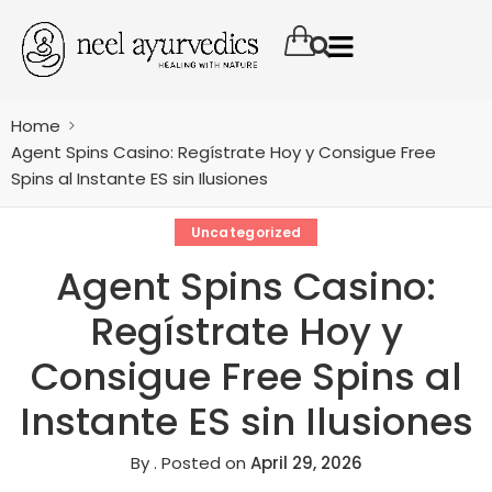
Home
Agent Spins Casino: Regístrate Hoy y Consigue Free
Spins al Instante ES sin Ilusiones
Uncategorized
Agent Spins Casino:
Regístrate Hoy y
Consigue Free Spins al
Instante ES sin Ilusiones
By
.
Posted on
April 29, 2026