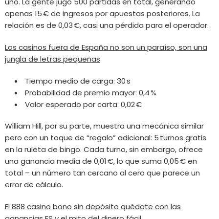
uno. La gente jugó 500 partidas en total, generando
apenas 15 € de ingresos por apuestas posteriores. La
relación es de 0,03 €, casi una pérdida para el operador.
Los casinos fuera de España no son un paraíso, son una
jungla de letras pequeñas
Tiempo medio de carga: 30 s
Probabilidad de premio mayor: 0,4 %
Valor esperado por carta: 0,02 €
William Hill, por su parte, muestra una mecánica similar
pero con un toque de “regalo” adicional: 5 turnos gratis
en la ruleta de bingo. Cada turno, sin embargo, ofrece
una ganancia media de 0,01 €, lo que suma 0,05 € en
total – un número tan cercano al cero que parece un
error de cálculo.
El 888 casino bono sin depósito quédate con las
ganancias ES y el mito del dinero fácil