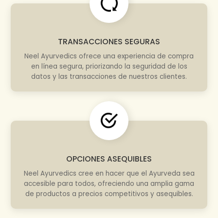
TRANSACCIONES SEGURAS
Neel Ayurvedics ofrece una experiencia de compra
en línea segura, priorizando la seguridad de los
datos y las transacciones de nuestros clientes.
OPCIONES ASEQUIBLES
Neel Ayurvedics cree en hacer que el Ayurveda sea
accesible para todos, ofreciendo una amplia gama
de productos a precios competitivos y asequibles.