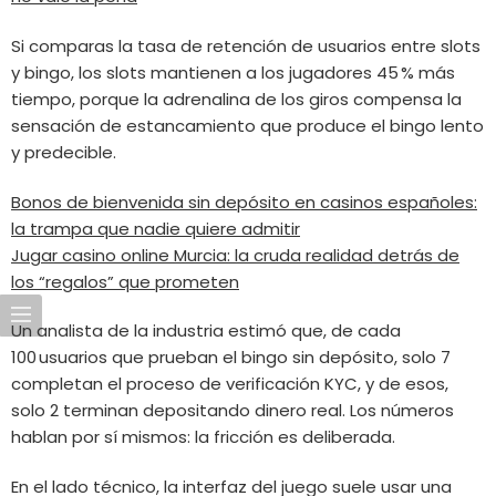
Si comparas la tasa de retención de usuarios entre slots
y bingo, los slots mantienen a los jugadores 45 % más
tiempo, porque la adrenalina de los giros compensa la
sensación de estancamiento que produce el bingo lento
y predecible.
Bonos de bienvenida sin depósito en casinos españoles:
la trampa que nadie quiere admitir
Jugar casino online Murcia: la cruda realidad detrás de
los “regalos” que prometen
Un analista de la industria estimó que, de cada
100 usuarios que prueban el bingo sin depósito, solo 7
completan el proceso de verificación KYC, y de esos,
solo 2 terminan depositando dinero real. Los números
hablan por sí mismos: la fricción es deliberada.
En el lado técnico, la interfaz del juego suele usar una