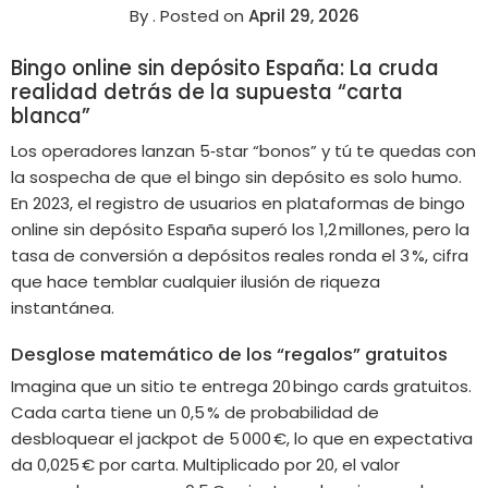
By
.
Posted on
April 29, 2026
Bingo online sin depósito España: La cruda
realidad detrás de la supuesta “carta
blanca”
Los operadores lanzan 5‑star “bonos” y tú te quedas con
la sospecha de que el bingo sin depósito es solo humo.
En 2023, el registro de usuarios en plataformas de bingo
online sin depósito España superó los 1,2 millones, pero la
tasa de conversión a depósitos reales ronda el 3 %, cifra
que hace temblar cualquier ilusión de riqueza
instantánea.
Desglose matemático de los “regalos” gratuitos
Imagina que un sitio te entrega 20 bingo cards gratuitos.
Cada carta tiene un 0,5 % de probabilidad de
desbloquear el jackpot de 5 000 €, lo que en expectativa
da 0,025 € por carta. Multiplicado por 20, el valor