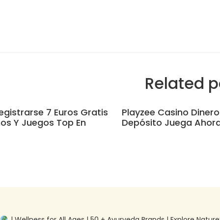
Related p
egistrarse 7 Euros Gratis
Playzee Casino Dinero
os Y Juegos Top En
Depósito Juega Ahor
g
| Wellness for All Ages | 50 + Ayurveda Brands | Explore Nature