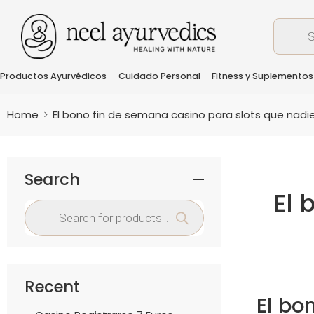
Productos Ayurvédicos
Cuidado Personal
Fitness y Suplementos
Home
El bono fin de semana casino para slots que nadi
Search
El 
Recent
El bo