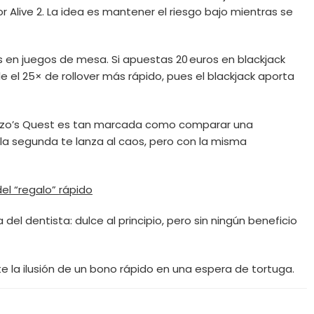
 Alive 2. La idea es mantener el riesgo bajo mientras se
 en juegos de mesa. Si apuestas 20 euros en blackjack
le el 25× de rollover más rápido, pues el blackjack aporta
n Gonzo’s Quest es tan marcada como comparar una
 la segunda te lanza al caos, pero con la misma
el “regalo” rápido
la del dentista: dulce al principio, pero sin ningún beneficio
rte la ilusión de un bono rápido en una espera de tortuga.