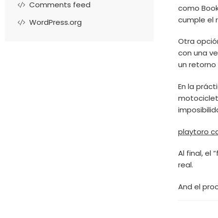
Comments feed
como Book 
cumple el r
WordPress.org
Otra opció
con una ven
un retorno
En la prác
motociclet
imposibili
playtoro ca
Al final, e
real.
And el proc