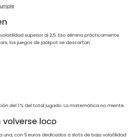
 cumple
en
olatilidad superior al 2,5. Eso elimina prácticamente
tars, los juegos de jackpot se descartan
cción del 1 % del total jugado. La matemática no miente.
 volverse loco
da una, con 5 euros dedicados a slots de baja volatilidad