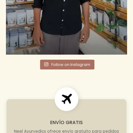
Follow on Instagram
ENVÍO GRATIS
Neel Ayurvedics ofrece envío gratuito para pedidos