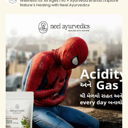
Wellness for All Ages | 50 + Ayurveda Brands | Explore
Nature’s Healing with Neel Ayurvedics