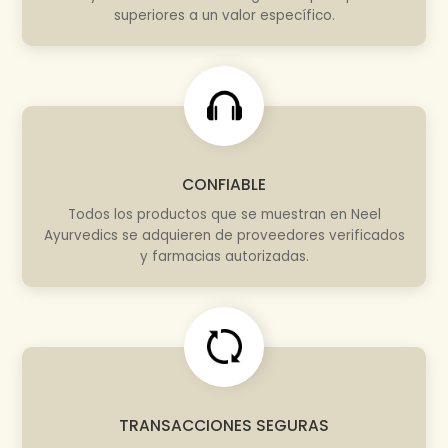
superiores a un valor específico.
CONFIABLE
Todos los productos que se muestran en Neel
Ayurvedics se adquieren de proveedores verificados
y farmacias autorizadas.
TRANSACCIONES SEGURAS