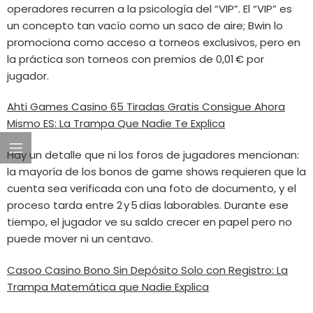
operadores recurren a la psicología del “VIP”. El “VIP” es
un concepto tan vacío como un saco de aire; Bwin lo
promociona como acceso a torneos exclusivos, pero en
la práctica son torneos con premios de 0,01 € por
jugador.
Ahti Games Casino 65 Tiradas Gratis Consigue Ahora
Mismo ES: La Trampa Que Nadie Te Explica
Hay un detalle que ni los foros de jugadores mencionan:
la mayoría de los bonos de game shows requieren que la
cuenta sea verificada con una foto de documento, y el
proceso tarda entre 2 y 5 días laborables. Durante ese
tiempo, el jugador ve su saldo crecer en papel pero no
puede mover ni un centavo.
Casoo Casino Bono Sin Depósito Solo con Registro: La
Trampa Matemática que Nadie Explica