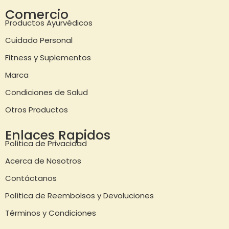
Comercio
Productos Ayurvédicos
Cuidado Personal
Fitness y Suplementos
Marca
Condiciones de Salud
Otros Productos
Enlaces Rapidos
Política de Privacidad
Acerca de Nosotros
Contáctanos
Política de Reembolsos y Devoluciones
Términos y Condiciones