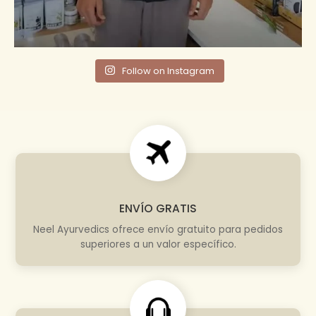
Follow on Instagram
ENVÍO GRATIS
Neel Ayurvedics ofrece envío gratuito para pedidos
superiores a un valor específico.