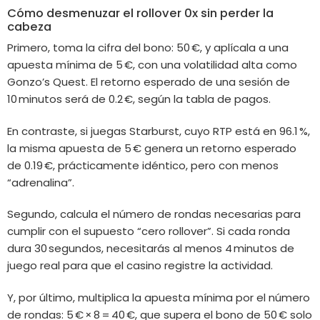
Cómo desmenuzar el rollover 0x sin perder la
cabeza
Primero, toma la cifra del bono: 50 €, y aplícala a una
apuesta mínima de 5 €, con una volatilidad alta como
Gonzo’s Quest. El retorno esperado de una sesión de
10 minutos será de 0.2 €, según la tabla de pagos.
En contraste, si juegas Starburst, cuyo RTP está en 96.1 %,
la misma apuesta de 5 € genera un retorno esperado
de 0.19 €, prácticamente idéntico, pero con menos
“adrenalina”.
Segundo, calcula el número de rondas necesarias para
cumplir con el supuesto “cero rollover”. Si cada ronda
dura 30 segundos, necesitarás al menos 4 minutos de
juego real para que el casino registre la actividad.
Y, por último, multiplica la apuesta mínima por el número
de rondas: 5 € × 8 = 40 €, que supera el bono de 50 € solo