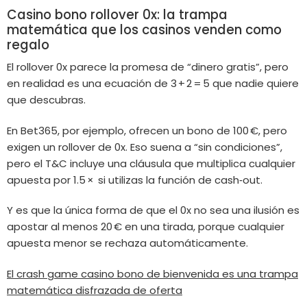
Casino bono rollover 0x: la trampa
matemática que los casinos venden como
regalo
El rollover 0x parece la promesa de “dinero gratis”, pero
en realidad es una ecuación de 3 + 2 = 5 que nadie quiere
que descubras.
En Bet365, por ejemplo, ofrecen un bono de 100 €, pero
exigen un rollover de 0x. Eso suena a “sin condiciones”,
pero el T&C incluye una cláusula que multiplica cualquier
apuesta por 1.5 × si utilizas la función de cash‑out.
Y es que la única forma de que el 0x no sea una ilusión es
apostar al menos 20 € en una tirada, porque cualquier
apuesta menor se rechaza automáticamente.
El crash game casino bono de bienvenida es una trampa
matemática disfrazada de oferta