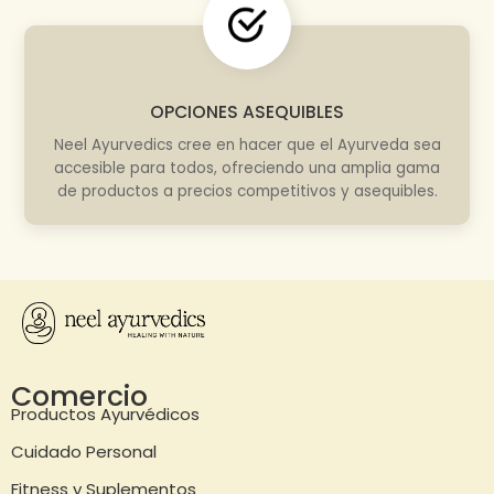
OPCIONES ASEQUIBLES
Neel Ayurvedics cree en hacer que el Ayurveda sea
accesible para todos, ofreciendo una amplia gama
de productos a precios competitivos y asequibles.
Comercio
Productos Ayurvédicos
Cuidado Personal
Fitness y Suplementos