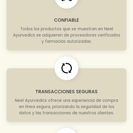
CONFIABLE
Todos los productos que se muestran en Neel
Ayurvedics se adquieren de proveedores verificados
y farmacias autorizadas.
TRANSACCIONES SEGURAS
Neel Ayurvedics ofrece una experiencia de compra
en línea segura, priorizando la seguridad de los
datos y las transacciones de nuestros clientes.