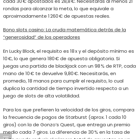
cada 30 € apostados es 28,8 €. Necesitarás al menos 21
rondas para alcanzar la meta, lo que equivale a
aproximadamente 1 260 € de apuestas reales.
Bono slots casino: La cruda matemática detrás de la
“generosidad” de los operadores
En Lucky Block, el requisito es 18 x y el depósito mínimo es
10 €, lo que genera 180 € de apuesta obligatoria. Si
juegas una partida de blackjack con un 98 % de RTP, cada
mano de 10 € te devuelve 9,80 €. Necesitarás, en
promedio, 18 manos para cumplir el requisito, lo cual
duplica la cantidad de tiempo invertido respecto a un
juego de slots de alta volatilidad.
Para los que prefieren la velocidad de los giros, compara
la frecuencia de pagos de Starburst (aprox. 1 cada 10
giros) con la de Gonzo’s Quest, que entrega un premio
medio cada 7 giros. La diferencia de 30 % en la tasa de