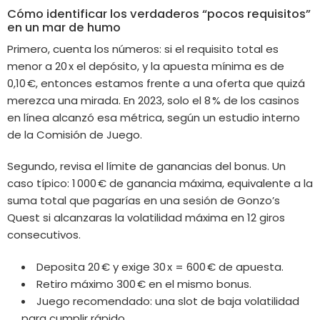
Cómo identificar los verdaderos “pocos requisitos”
en un mar de humo
Primero, cuenta los números: si el requisito total es
menor a 20 x el depósito, y la apuesta mínima es de
0,10 €, entonces estamos frente a una oferta que quizá
merezca una mirada. En 2023, solo el 8 % de los casinos
en línea alcanzó esa métrica, según un estudio interno
de la Comisión de Juego.
Segundo, revisa el límite de ganancias del bonus. Un
caso típico: 1 000 € de ganancia máxima, equivalente a la
suma total que pagarías en una sesión de Gonzo’s
Quest si alcanzaras la volatilidad máxima en 12 giros
consecutivos.
Deposita 20 € y exige 30 x = 600 € de apuesta.
Retiro máximo 300 € en el mismo bonus.
Juego recomendado: una slot de baja volatilidad
para cumplir rápido.