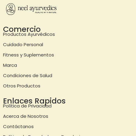
Comercio
Productos Ayurvédicos
Cuidado Personal
Fitness y Suplementos
Marca
Condiciones de Salud
Otros Productos
Enlaces Rapidos
Política de Privacidad
Acerca de Nosotros
Contáctanos