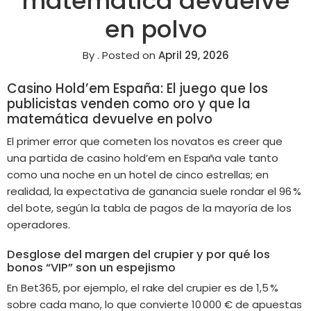
matemática devuelve
en polvo
By
.
Posted on
April 29, 2026
Casino Hold’em España: El juego que los
publicistas venden como oro y que la
matemática devuelve en polvo
El primer error que cometen los novatos es creer que
una partida de casino hold’em en España vale tanto
como una noche en un hotel de cinco estrellas; en
realidad, la expectativa de ganancia suele rondar el 96 %
del bote, según la tabla de pagos de la mayoría de los
operadores.
Desglose del margen del crupier y por qué los
bonos “VIP” son un espejismo
En Bet365, por ejemplo, el rake del crupier es de 1,5 %
sobre cada mano, lo que convierte 10 000 € de apuestas