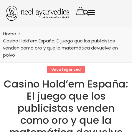
Home
Casino Hold’em España: El juego que los publicistas
venden como oro y que la matemática devuelve en
polvo
Uncategorized
Casino Hold’em España:
El juego que los
publicistas venden
como oro y que la