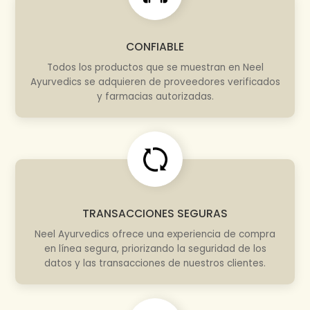
CONFIABLE
Todos los productos que se muestran en Neel
Ayurvedics se adquieren de proveedores verificados
y farmacias autorizadas.
TRANSACCIONES SEGURAS
Neel Ayurvedics ofrece una experiencia de compra
en línea segura, priorizando la seguridad de los
datos y las transacciones de nuestros clientes.