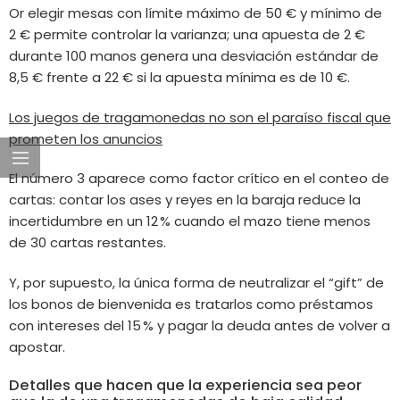
Or elegir mesas con límite máximo de 50 € y mínimo de
2 € permite controlar la varianza; una apuesta de 2 €
durante 100 manos genera una desviación estándar de
8,5 € frente a 22 € si la apuesta mínima es de 10 €.
Los juegos de tragamonedas no son el paraíso fiscal que
prometen los anuncios
El número 3 aparece como factor crítico en el conteo de
cartas: contar los ases y reyes en la baraja reduce la
incertidumbre en un 12 % cuando el mazo tiene menos
de 30 cartas restantes.
Y, por supuesto, la única forma de neutralizar el “gift” de
los bonos de bienvenida es tratarlos como préstamos
con intereses del 15 % y pagar la deuda antes de volver a
apostar.
Detalles que hacen que la experiencia sea peor