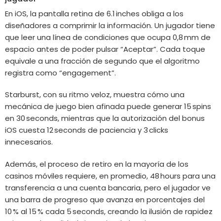
En iOS, la pantalla retina de 6.1 inches obliga a los
diseñadores a comprimir la información. Un jugador tiene
que leer una línea de condiciones que ocupa 0,8 mm de
espacio antes de poder pulsar “Aceptar”. Cada toque
equivale a una fracción de segundo que el algoritmo
registra como “engagement”.
Starburst, con su ritmo veloz, muestra cómo una
mecánica de juego bien afinada puede generar 15 spins
en 30 seconds, mientras que la autorización del bonus
iOS cuesta 12 seconds de paciencia y 3 clicks
innecesarios.
Además, el proceso de retiro en la mayoría de los
casinos móviles requiere, en promedio, 48 hours para una
transferencia a una cuenta bancaria, pero el jugador ve
una barra de progreso que avanza en porcentajes del
10 % al 15 % cada 5 seconds, creando la ilusión de rapidez