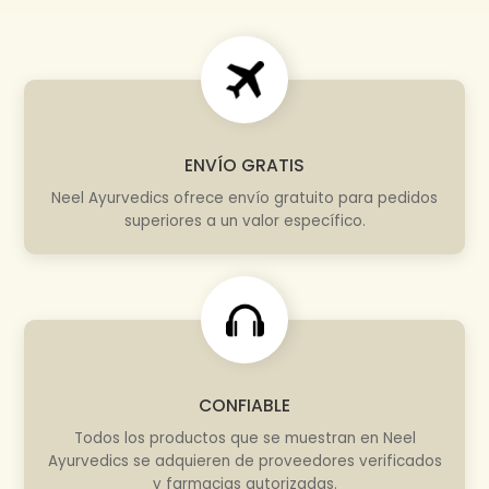
ENVÍO GRATIS
Neel Ayurvedics ofrece envío gratuito para pedidos
superiores a un valor específico.
CONFIABLE
Todos los productos que se muestran en Neel
Ayurvedics se adquieren de proveedores verificados
y farmacias autorizadas.