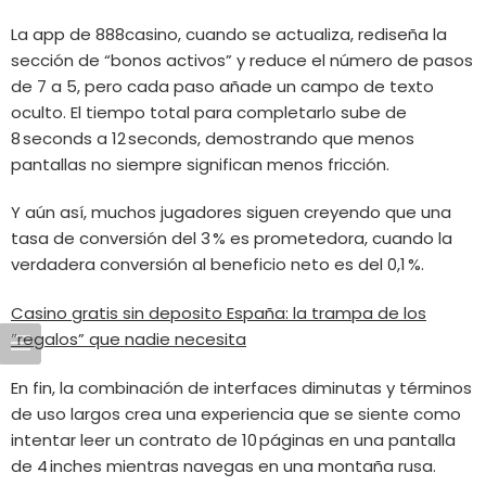
La app de 888casino, cuando se actualiza, rediseña la
sección de “bonos activos” y reduce el número de pasos
de 7 a 5, pero cada paso añade un campo de texto
oculto. El tiempo total para completarlo sube de
8 seconds a 12 seconds, demostrando que menos
pantallas no siempre significan menos fricción.
Y aún así, muchos jugadores siguen creyendo que una
tasa de conversión del 3 % es prometedora, cuando la
verdadera conversión al beneficio neto es del 0,1 %.
Casino gratis sin deposito España: la trampa de los
“regalos” que nadie necesita
En fin, la combinación de interfaces diminutas y términos
de uso largos crea una experiencia que se siente como
intentar leer un contrato de 10 páginas en una pantalla
de 4 inches mientras navegas en una montaña rusa.