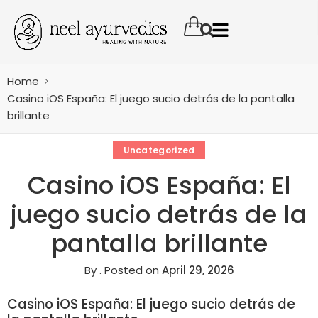
Home
Casino iOS España: El juego sucio detrás de la pantalla
brillante
Uncategorized
Casino iOS España: El
juego sucio detrás de la
pantalla brillante
By
.
Posted on
April 29, 2026
Casino iOS España: El juego sucio detrás de