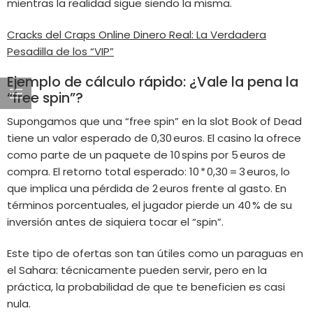
mientras la realidad sigue siendo la misma.
Cracks del Craps Online Dinero Real: La Verdadera
Pesadilla de los “VIP”
Ejemplo de cálculo rápido: ¿Vale la pena la
“free spin”?
Supongamos que una “free spin” en la slot Book of Dead
tiene un valor esperado de 0,30 euros. El casino la ofrece
como parte de un paquete de 10 spins por 5 euros de
compra. El retorno total esperado: 10 * 0,30 = 3 euros, lo
que implica una pérdida de 2 euros frente al gasto. En
términos porcentuales, el jugador pierde un 40 % de su
inversión antes de siquiera tocar el “spin”.
Este tipo de ofertas son tan útiles como un paraguas en
el Sahara: técnicamente pueden servir, pero en la
práctica, la probabilidad de que te beneficien es casi
nula.