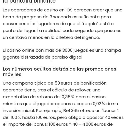
la pantalla brillante
Los operadores de casino en iOS parecen creer que una
barra de progreso de 3 seconds es suficiente para
convencer a los jugadores de que el “regalo” está a
punto de llegar. La realidad: cada segundo que pasa es
un centavo menos en la billetera del ingenuo.
El casino online con mas de 3000 juegos es una trampa
gigante disfrazada de paraíso digital
Los números ocultos detrás de las promociones
móviles
Una campaña típica de 50 euros de bonificación
aparente tiene, tras el cálculo de rollover, una
expectativa de retorno del 0,35 % para el casino,
mientras que el jugador apenas recupera 0,02 % de su
inversión inicial. Por ejemplo, Bet365 ofrece un “bonus”
del 100 % hasta 100 euros, pero obliga a apostar 40 veces
el importe del bonus; 100 euros * 40 = 4 000 euros de