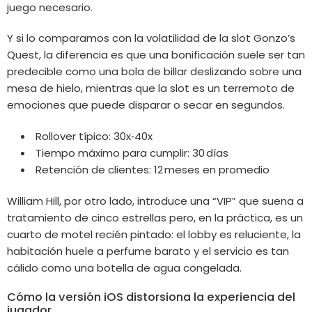
juego necesario.
Y si lo comparamos con la volatilidad de la slot Gonzo’s
Quest, la diferencia es que una bonificación suele ser tan
predecible como una bola de billar deslizando sobre una
mesa de hielo, mientras que la slot es un terremoto de
emociones que puede disparar o secar en segundos.
Rollover típico: 30x‑40x
Tiempo máximo para cumplir: 30 días
Retención de clientes: 12 meses en promedio
William Hill, por otro lado, introduce una “VIP” que suena a
tratamiento de cinco estrellas pero, en la práctica, es un
cuarto de motel recién pintado: el lobby es reluciente, la
habitación huele a perfume barato y el servicio es tan
cálido como una botella de agua congelada.
Cómo la versión iOS distorsiona la experiencia del
jugador