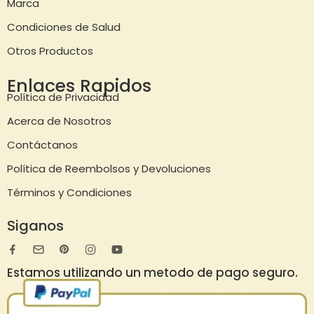
Marca
Condiciones de Salud
Otros Productos
Enlaces Rapidos
Política de Privacidad
Acerca de Nosotros
Contáctanos
Política de Reembolsos y Devoluciones
Términos y Condiciones
Siganos
Estamos utilizando un metodo de pago seguro.