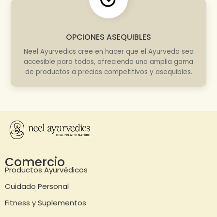
OPCIONES ASEQUIBLES
Neel Ayurvedics cree en hacer que el Ayurveda sea
accesible para todos, ofreciendo una amplia gama
de productos a precios competitivos y asequibles.
Comercio
Productos Ayurvédicos
Cuidado Personal
Fitness y Suplementos