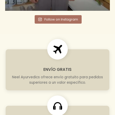
Follow on Instagram
ENVÍO GRATIS
Neel Ayurvedics ofrece envío gratuito para pedidos
superiores a un valor específico.