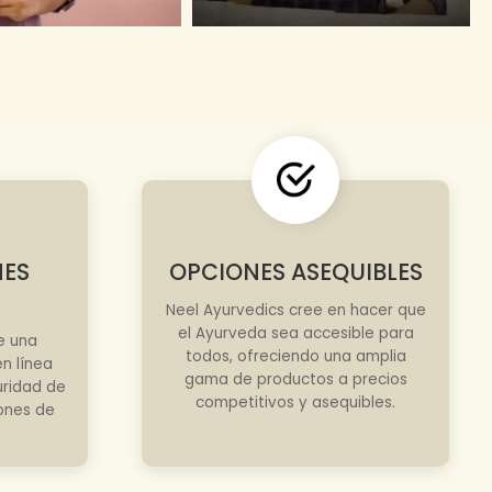
NES
OPCIONES ASEQUIBLES
Neel Ayurvedics cree en hacer que
el Ayurveda sea accesible para
e una
todos, ofreciendo una amplia
n línea
gama de productos a precios
uridad de
competitivos y asequibles.
iones de