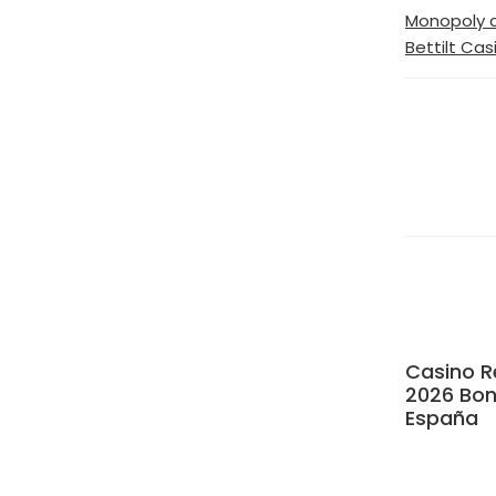
Monopoly c
Bettilt Ca
Casino R
2026 Bon
España