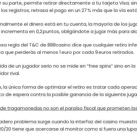
 su parte, permite retirar directamente a tu tarjeta Visa; si
los registros, retrasa el pago en un 27 % más que la vía est
inalmente el dinero está en tu cuenta, la mayoría de los ju
e incrementa en 0,2 puntos, obligándote a jugar más para al
osa regla del T&C de 888casino dice que cualquier retiro inf
ca que perderás al menos 1 euro por cada 9 euros retirados.
ida de un jugador serio no se mide en “free spins” sino en la 
or rival.
, la única forma de optimizar el retiro es tratar cada opera
o de espera contra la posible ganancia de la siguiente juga
 de tragamonedas no son el paraíso fiscal que prometen lo
dadero problema surge cuando la interfaz del casino muestra 
20/20 tiene que acercarse al monitor como si fuera una lupa d