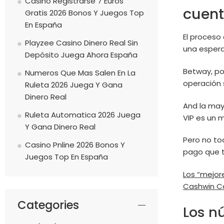
Casino Registrarse 7 Euros
cuen
Gratis 2026 Bonos Y Juegos Top
En España
El proceso 
Playzee Casino Dinero Real Sin
una espera 
Depósito Juega Ahora España
Betway, por
Numeros Que Mas Salen En La
operación
Ruleta 2026 Juega Y Gana
Dinero Real
And la may
Ruleta Automatica 2026 Juega
VIP es un 
Y Gana Dinero Real
Pero no to
Casino Pnline 2026 Bonos Y
pago que tu
Juegos Top En España
Los “mejor
Cashwin Ca
Categories
Los n