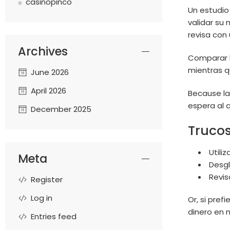
casinopinco
Un estudio 
validar su
revisa con
Archives
Comparar la
mientras q
June 2026
April 2026
Because la 
espera al 
December 2025
Trucos
Utili
Meta
Desgl
Revis
Register
Log in
Or, si pref
dinero en 
Entries feed