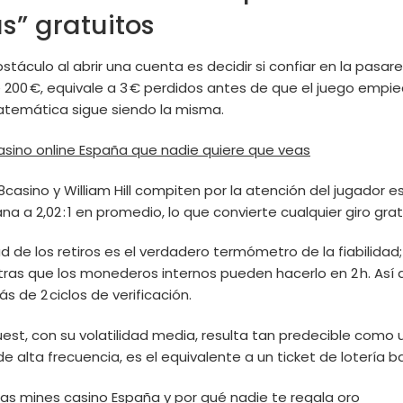
s” gratuitos
bstáculo al abrir una cuenta es decidir si confiar en la pasar
 200 €, equivale a 3 € perdidos antes de que el juego empie
atemática sigue siendo la misma.
 casino online España que nadie quiere que veas
casino y William Hill compiten por la atención del jugador e
a a 2,02 : 1 en promedio, lo que convierte cualquier giro grat
d de los retiros es el verdadero termómetro de la fiabilidad
ras que los monederos internos pueden hacerlo en 2 h. Así qu
s de 2 ciclos de verificación.
est, con su volatilidad media, resulta tan predecible como
de alta frecuencia, es el equivalente a un ticket de lotería
 las mines casino España y por qué nadie te regala oro