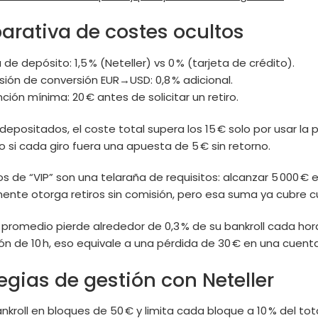
rativa de costes ocultos
a de depósito: 1,5 % (Neteller) vs 0 % (tarjeta de crédito).
ión de conversión EUR→USD: 0,8 % adicional.
ción mínima: 20 € antes de solicitar un retiro.
epositados, el coste total supera los 15 € solo por usar la 
 si cada giro fuera una apuesta de 5 € sin retorno.
s de “VIP” son una telaraña de requisitos: alcanzar 5 000 € 
nte otorga retiros sin comisión, pero esa suma ya cubre cu
 promedio pierde alrededor de 0,3 % de su bankroll cada hor
 de 10 h, eso equivale a una pérdida de 30 € en una cuenta de
egias de gestión con Neteller
ankroll en bloques de 50 € y limita cada bloque a 10 % del t