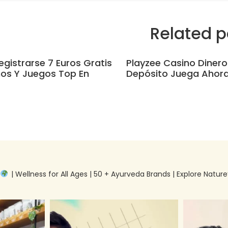
Related p
egistrarse 7 Euros Gratis
Playzee Casino Dinero
os Y Juegos Top En
Depósito Juega Ahor
g
| Wellness for All Ages | 50 + Ayurveda Brands | Explore Nature