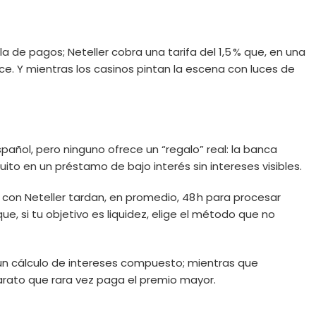
ela de pagos; Neteller cobra una tarifa del 1,5 % que, en una
ce. Y mientras los casinos pintan la escena con luces de
spañol, pero ninguno ofrece un “regalo” real: la banca
uito en un préstamo de bajo interés sin intereses visibles.
; con Neteller tardan, en promedio, 48 h para procesar
e, si tu objetivo es liquidez, elige el método que no
 un cálculo de intereses compuesto; mientras que
 barato que rara vez paga el premio mayor.