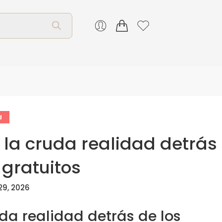
d
 la cruda realidad detrás
 gratuitos
 29, 2026
uda realidad detrás de los