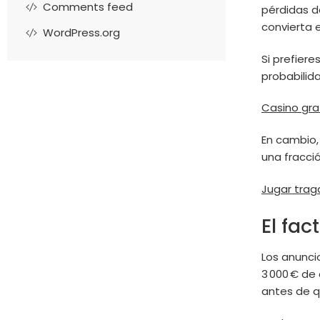
Comments feed
pérdidas de
convierta 
WordPress.org
Si prefiere
probabilid
Casino gra
En cambio,
una fracció
Jugar trag
El fac
Los anunci
3 000 € de 
antes de q