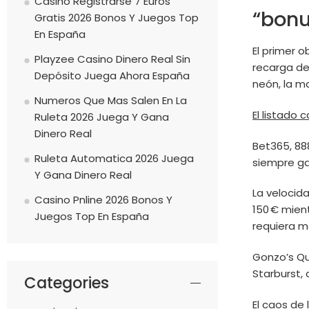
Casino Registrarse 7 Euros
“bonu
Gratis 2026 Bonos Y Juegos Top
En España
El primer o
Playzee Casino Dinero Real Sin
recarga de
Depósito Juega Ahora España
neón, la m
Numeros Que Mas Salen En La
El listado
Ruleta 2026 Juega Y Gana
Dinero Real
Bet365, 888
Ruleta Automatica 2026 Juega
siempre gan
Y Gana Dinero Real
La velocida
Casino Pnline 2026 Bonos Y
150 € mient
Juegos Top En España
requiera má
Gonzo’s Qu
Starburst, 
Categories
El caos de