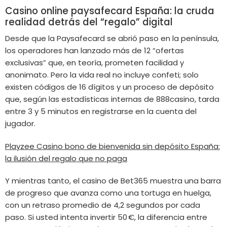
Casino online paysafecard España: la cruda
realidad detrás del “regalo” digital
Desde que la Paysafecard se abrió paso en la península,
los operadores han lanzado más de 12 “ofertas
exclusivas” que, en teoría, prometen facilidad y
anonimato. Pero la vida real no incluye confeti; solo
existen códigos de 16 dígitos y un proceso de depósito
que, según las estadísticas internas de 888casino, tarda
entre 3 y 5 minutos en registrarse en la cuenta del
jugador.
Playzee Casino bono de bienvenida sin depósito España:
la ilusión del regalo que no paga
Y mientras tanto, el casino de Bet365 muestra una barra
de progreso que avanza como una tortuga en huelga,
con un retraso promedio de 4,2 segundos por cada
paso. Si usted intenta invertir 50 €, la diferencia entre