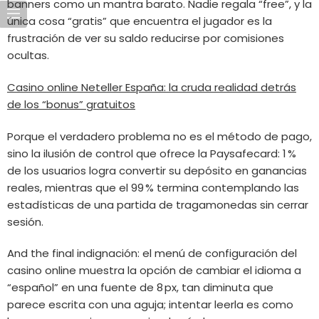
banners como un mantra barato. Nadie regala “free”, y la
única cosa “gratis” que encuentra el jugador es la
frustración de ver su saldo reducirse por comisiones
ocultas.
Casino online Neteller España: la cruda realidad detrás
de los “bonus” gratuitos
Porque el verdadero problema no es el método de pago,
sino la ilusión de control que ofrece la Paysafecard: 1 %
de los usuarios logra convertir su depósito en ganancias
reales, mientras que el 99 % termina contemplando las
estadísticas de una partida de tragamonedas sin cerrar
sesión.
And the final indignación: el menú de configuración del
casino online muestra la opción de cambiar el idioma a
“español” en una fuente de 8 px, tan diminuta que
parece escrita con una aguja; intentar leerla es como