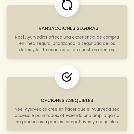
TRANSACCIONES SEGURAS
Neel Ayurvedics ofrece una experiencia de compra
en línea segura, priorizando la seguridad de los
datos y las transacciones de nuestros clientes.
OPCIONES ASEQUIBLES
Neel Ayurvedics cree en hacer que el Ayurveda sea
accesible para todos, ofreciendo una amplia gama
de productos a precios competitivos y asequibles.