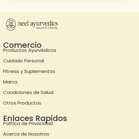
Comercio
Productos Ayurvédicos
Cuidado Personal
Fitness y Suplementos
Marca
Condiciones de Salud
Otros Productos
Enlaces Rapidos
Política de Privacidad
Acerca de Nosotros