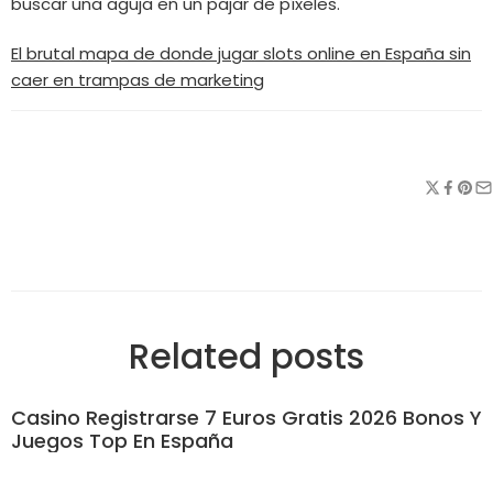
buscar una aguja en un pajar de píxeles.
El brutal mapa de donde jugar slots online en España sin
caer en trampas de marketing
Related posts
Casino Registrarse 7 Euros Gratis 2026 Bonos Y
Juegos Top En España