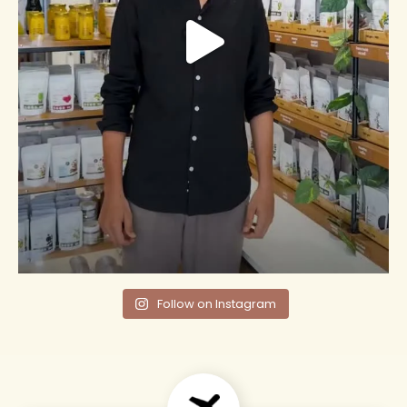
Follow on Instagram