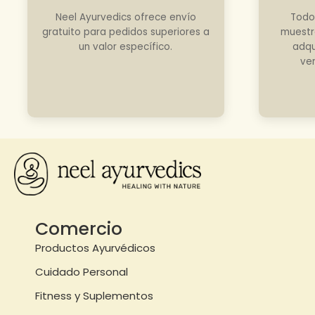
Neel Ayurvedics ofrece envío
Todo
gratuito para pedidos superiores a
muestr
un valor específico.
adqu
ve
Comercio
Productos Ayurvédicos
Cuidado Personal
Fitness y Suplementos