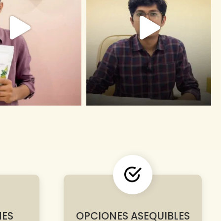
NES
OPCIONES ASEQUIBLES