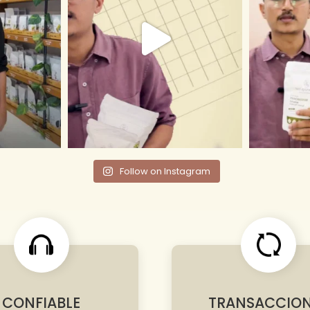
Follow on Instagram
CONFIABLE
TRANSACCIO