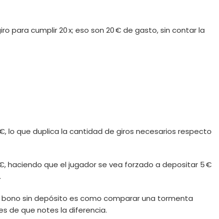
giro para cumplir 20 x; eso son 20 € de gasto, sin contar la
 €, lo que duplica la cantidad de giros necesarios respecto
 €, haciendo que el jugador se vea forzado a depositar 5 €
.
un bono sin depósito es como comparar una tormenta
tes de que notes la diferencia.