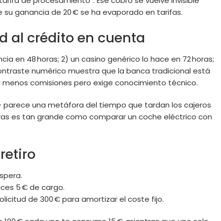
tarifa de procesamiento”. Ese cobro se vuelve invisible
e su ganancia de 20 € se ha evaporado en tarifas.
d al crédito en cuenta
ia en 48 horas; 2) un casino genérico lo hace en 72 horas;
ontraste numérico muestra que la banca tradicional está
ga menos comisiones pero exige conocimiento técnico.
 – parece una metáfora del tiempo que tardan los cajeros
 horas es tan grande como comparar un coche eléctrico con
retiro
spera.
uces 5 € de cargo.
icitud de 300 € para amortizar el coste fijo.