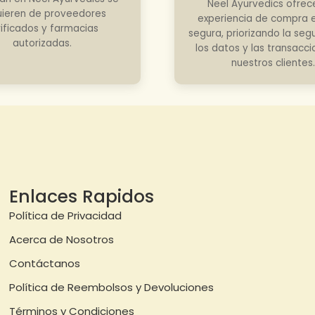
Neel Ayurvedics ofrec
ieren de proveedores
experiencia de compra e
rificados y farmacias
segura, priorizando la seg
autorizadas.
los datos y las transacc
nuestros clientes.
Enlaces Rapidos
Política de Privacidad
Acerca de Nosotros
Contáctanos
Política de Reembolsos y Devoluciones
Términos y Condiciones