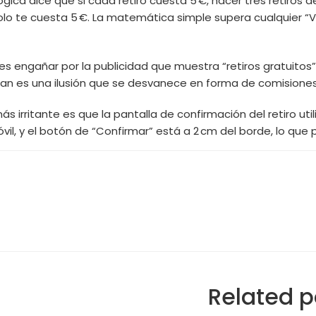
ógica dice que si cada retiro cuesta 5 €, hacer tres retiros
olo te cuesta 5 €. La matemática simple supera cualquier “VI
es engañar por la publicidad que muestra “retiros gratuitos”
an es una ilusión que se desvanece en forma de comisiones
más irritante es que la pantalla de confirmación del retiro ut
vil, y el botón de “Confirmar” está a 2 cm del borde, lo que
Related p