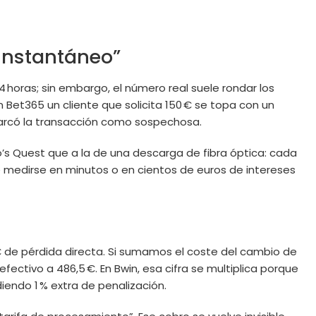
 instantáneo”
horas; sin embargo, el número real suele rondar los
n Bet365 un cliente que solicita 150 € se topa con un
marcó la transacción como sospechosa.
’s Quest que a la de una descarga de fibra óptica: cada
de medirse en minutos o en cientos de euros de intereses
€ de pérdida directa. Si sumamos el coste del cambio de
 efectivo a 486,5 €. En Bwin, esa cifra se multiplica porque
diendo 1 % extra de penalización.