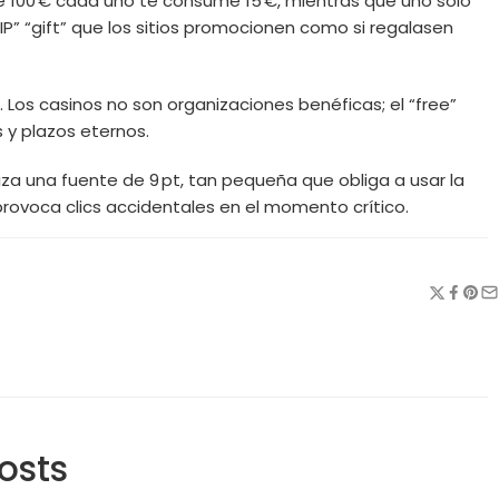
 de 100 € cada uno te consume 15 €, mientras que uno solo
P” “gift” que los sitios promocionen como si regalasen
. Los casinos no son organizaciones benéficas; el “free”
 y plazos eternos.
iliza una fuente de 9 pt, tan pequeña que obliga a usar la
 provoca clics accidentales en el momento crítico.
osts