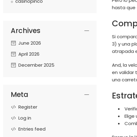
Pero lo peo
casinopinco
hasta que 
Compa
Archives
Si compara
June 2026
3) y una p
atrapada e
April 2026
December 2025
And, la ve
en validar
una carreta
Meta
Estrat
Register
Verif
Elige
Log in
Combi
Entries feed