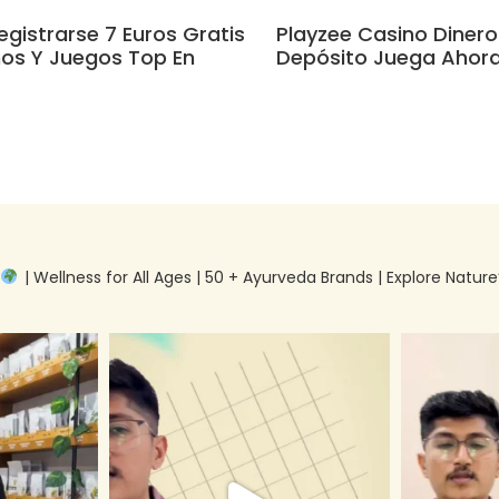
egistrarse 7 Euros Gratis
Playzee Casino Dinero
os Y Juegos Top En
Depósito Juega Ahor
g
| Wellness for All Ages | 50 + Ayurveda Brands | Explore Nature