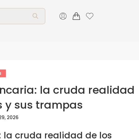
d
ncaria: la cruda realidad
s y sus trampas
 29, 2026
: la cruda realidad de los