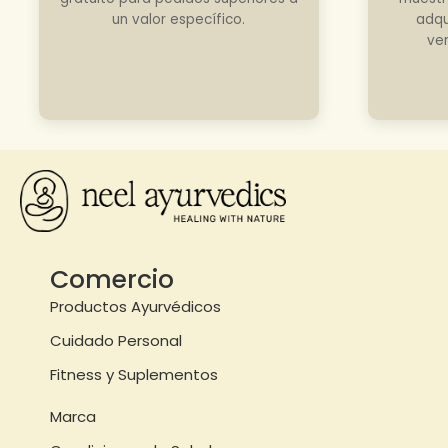
un valor específico.
adqu
ve
Comercio
Productos Ayurvédicos
Cuidado Personal
Fitness y Suplementos
Marca