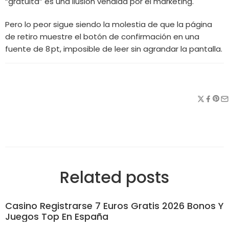
“gratuita” es una ilusión vendida por el marketing.
Pero lo peor sigue siendo la molestia de que la página
de retiro muestre el botón de confirmación en una
fuente de 8 pt, imposible de leer sin agrandar la pantalla.
Related posts
Casino Registrarse 7 Euros Gratis 2026 Bonos Y
Juegos Top En España