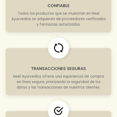
CONFIABLE
Todos los productos que se muestran en Neel
Ayurvedics se adquieren de proveedores verificados
y farmacias autorizadas.
TRANSACCIONES SEGURAS
Neel Ayurvedics ofrece una experiencia de compra
en línea segura, priorizando la seguridad de los
datos y las transacciones de nuestros clientes.