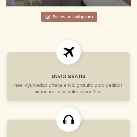
Follow on Instagram
ENVÍO GRATIS
Neel Ayurvedics ofrece envío gratuito para pedidos
superiores a un valor específico.