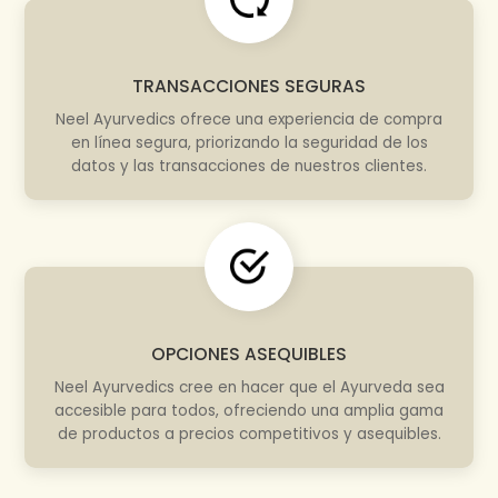
TRANSACCIONES SEGURAS
Neel Ayurvedics ofrece una experiencia de compra
en línea segura, priorizando la seguridad de los
datos y las transacciones de nuestros clientes.
OPCIONES ASEQUIBLES
Neel Ayurvedics cree en hacer que el Ayurveda sea
accesible para todos, ofreciendo una amplia gama
de productos a precios competitivos y asequibles.