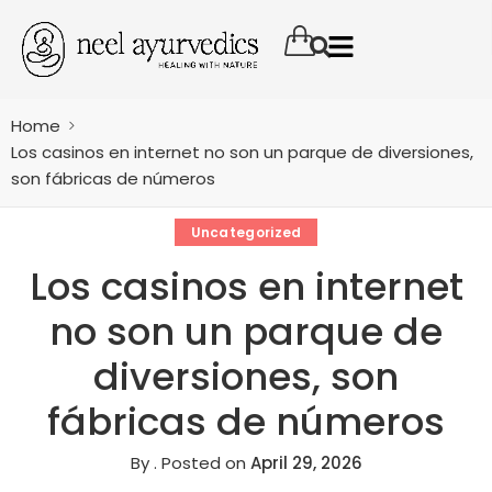
Home
Los casinos en internet no son un parque de diversiones,
son fábricas de números
Uncategorized
Los casinos en internet
no son un parque de
diversiones, son
fábricas de números
By
.
Posted on
April 29, 2026