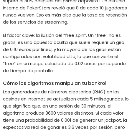
supera el 80% después del primer depósito? Un estudio
interno de PokerStars reveló que 8 de cada 10 jugadores
nunca vuelven. Eso es más alto que la tasa de retención
de los servicios de streaming.
El factor clave: la ilusión del “free spin”. Un “free” no es
gratis; es una apuesta oculta que suele requerir un giro
de 0.10 euros por línea, y la mayoría de los giros están
configurados con volatilidad alta, lo que convierte el
“free” en un riesgo calculado de 0.02 euros por segundo
de tiempo de pantalla.
Cómo los algoritmos manipulan tu bankroll
Los generadores de números aleatorios (RNG) en los
casinos en internet se actualizan cada 5 milisegundos, lo
que significa que, en una sesión de 30 minutos, el
algoritmo produce 3600 valores distintos. Si cada valor
tiene una probabilidad de 0.001 de generar un jackpot, la
expectativa real de ganar es 3.6 veces por sesión, pero