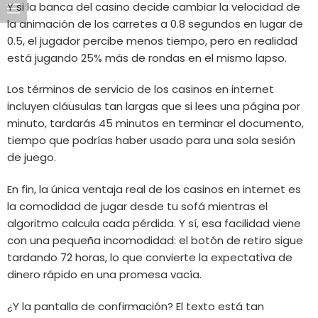
Y si la banca del casino decide cambiar la velocidad de
la animación de los carretes a 0.8 segundos en lugar de
0.5, el jugador percibe menos tiempo, pero en realidad
está jugando 25% más de rondas en el mismo lapso.
Los términos de servicio de los casinos en internet
incluyen cláusulas tan largas que si lees una página por
minuto, tardarás 45 minutos en terminar el documento,
tiempo que podrías haber usado para una sola sesión
de juego.
En fin, la única ventaja real de los casinos en internet es
la comodidad de jugar desde tu sofá mientras el
algoritmo calcula cada pérdida. Y sí, esa facilidad viene
con una pequeña incomodidad: el botón de retiro sigue
tardando 72 horas, lo que convierte la expectativa de
dinero rápido en una promesa vacía.
¿Y la pantalla de confirmación? El texto está tan