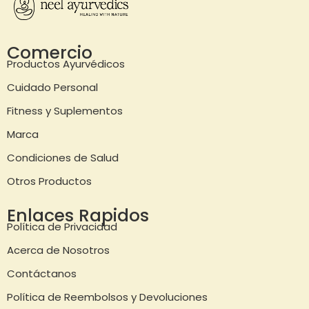
Comercio
Productos Ayurvédicos
Cuidado Personal
Fitness y Suplementos
Marca
Condiciones de Salud
Otros Productos
Enlaces Rapidos
Política de Privacidad
Acerca de Nosotros
Contáctanos
Política de Reembolsos y Devoluciones