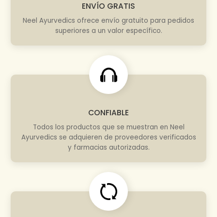
ENVÍO GRATIS
Neel Ayurvedics ofrece envío gratuito para pedidos
superiores a un valor específico.
CONFIABLE
Todos los productos que se muestran en Neel
Ayurvedics se adquieren de proveedores verificados
y farmacias autorizadas.