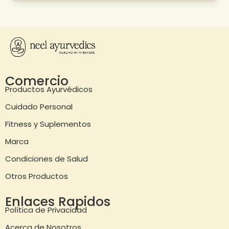
Comercio
Productos Ayurvédicos
Cuidado Personal
Fitness y Suplementos
Marca
Condiciones de Salud
Otros Productos
Enlaces Rapidos
Política de Privacidad
Acerca de Nosotros