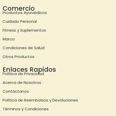
Comercio
Productos Ayurvédicos
Cuidado Personal
Fitness y Suplementos
Marca
Condiciones de Salud
Otros Productos
Enlaces Rapidos
Política de Privacidad
Acerca de Nosotros
Contáctanos
Política de Reembolsos y Devoluciones
Términos y Condiciones