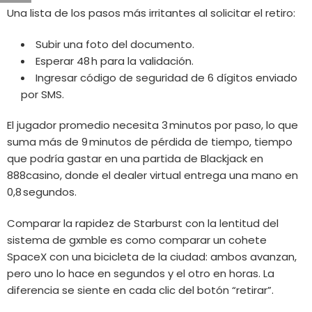
Una lista de los pasos más irritantes al solicitar el retiro:
Subir una foto del documento.
Esperar 48 h para la validación.
Ingresar código de seguridad de 6 dígitos enviado
por SMS.
El jugador promedio necesita 3 minutos por paso, lo que
suma más de 9 minutos de pérdida de tiempo, tiempo
que podría gastar en una partida de Blackjack en
888casino, donde el dealer virtual entrega una mano en
0,8 segundos.
Comparar la rapidez de Starburst con la lentitud del
sistema de gxmble es como comparar un cohete
SpaceX con una bicicleta de la ciudad: ambos avanzan,
pero uno lo hace en segundos y el otro en horas. La
diferencia se siente en cada clic del botón “retirar”.