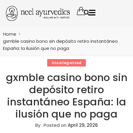
Home
gxmble casino bono sin depósito retiro instantáneo
España: la ilusión que no paga
Uncategorized
gxmble casino bono sin
depósito retiro
instantáneo España: la
ilusión que no paga
By
.
Posted on
April 29, 2026