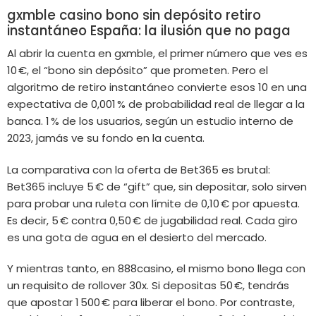
gxmble casino bono sin depósito retiro
instantáneo España: la ilusión que no paga
Al abrir la cuenta en gxmble, el primer número que ves es
10 €, el “bono sin depósito” que prometen. Pero el
algoritmo de retiro instantáneo convierte esos 10 en una
expectativa de 0,001 % de probabilidad real de llegar a la
banca. 1 % de los usuarios, según un estudio interno de
2023, jamás ve su fondo en la cuenta.
La comparativa con la oferta de Bet365 es brutal:
Bet365 incluye 5 € de “gift” que, sin depositar, solo sirven
para probar una ruleta con límite de 0,10 € por apuesta.
Es decir, 5 € contra 0,50 € de jugabilidad real. Cada giro
es una gota de agua en el desierto del mercado.
Y mientras tanto, en 888casino, el mismo bono llega con
un requisito de rollover 30x. Si depositas 50 €, tendrás
que apostar 1 500 € para liberar el bono. Por contraste,