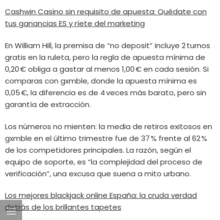
Cashwin Casino sin requisito de apuesta: Quédate con
tus ganancias ES y ríete del marketing
En William Hill, la premisa de “no deposit” incluye 2 turnos
gratis en la ruleta, pero la regla de apuesta mínima de
0,20 € obliga a gastar al menos 1,00 € en cada sesión. Si
comparas con gxmble, donde la apuesta mínima es
0,05 €, la diferencia es de 4 veces más barato, pero sin
garantía de extracción.
Los números no mienten: la media de retiros exitosos en
gxmble en el último trimestre fue de 37 % frente al 62 %
de los competidores principales. La razón, según el
equipo de soporte, es “la complejidad del proceso de
verificación”, una excusa que suena a mito urbano.
Los mejores blackjack online España: la cruda verdad
detrás de los brillantes tapetes