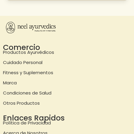
Comercio
Productos Ayurvédicos
Cuidado Personal
Fitness y Suplementos
Marca
Condiciones de Salud
Otros Productos
Enlaces Rapidos
Política de Privacidad
Acerca de Nosotros