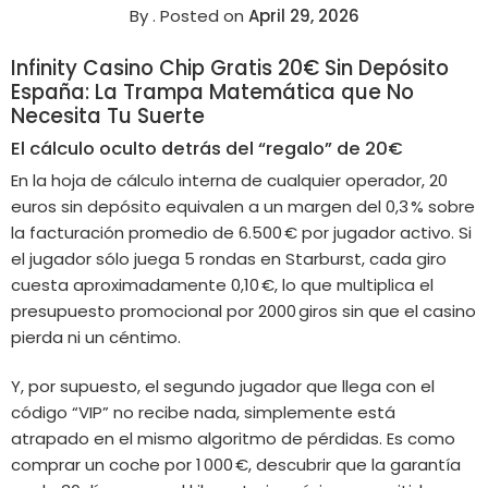
By
.
Posted on
April 29, 2026
Infinity Casino Chip Gratis 20€ Sin Depósito
España: La Trampa Matemática que No
Necesita Tu Suerte
El cálculo oculto detrás del “regalo” de 20€
En la hoja de cálculo interna de cualquier operador, 20
euros sin depósito equivalen a un margen del 0,3 % sobre
la facturación promedio de 6.500 € por jugador activo. Si
el jugador sólo juega 5 rondas en Starburst, cada giro
cuesta aproximadamente 0,10 €, lo que multiplica el
presupuesto promocional por 2000 giros sin que el casino
pierda ni un céntimo.
Y, por supuesto, el segundo jugador que llega con el
código “VIP” no recibe nada, simplemente está
atrapado en el mismo algoritmo de pérdidas. Es como
comprar un coche por 1 000 €, descubrir que la garantía