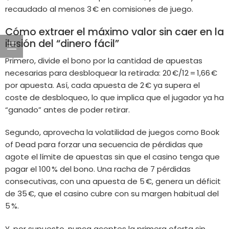
recaudado al menos 3 € en comisiones de juego.
Cómo extraer el máximo valor sin caer en la
ilusión del “dinero fácil”
Primero, divide el bono por la cantidad de apuestas
necesarias para desbloquear la retirada: 20 €/12 = 1,66 €
por apuesta. Así, cada apuesta de 2 € ya supera el
coste de desbloqueo, lo que implica que el jugador ya ha
“ganado” antes de poder retirar.
Segundo, aprovecha la volatilidad de juegos como Book
of Dead para forzar una secuencia de pérdidas que
agote el límite de apuestas sin que el casino tenga que
pagar el 100 % del bono. Una racha de 7 pérdidas
consecutivas, con una apuesta de 5 €, genera un déficit
de 35 €, que el casino cubre con su margen habitual del
5 %.
Y, por supuesto, nunca aceptes la primera oferta sin