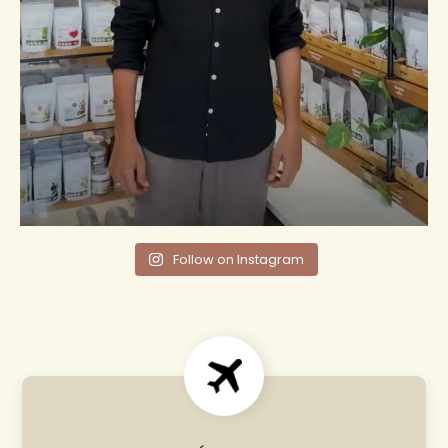
Follow on Instagram