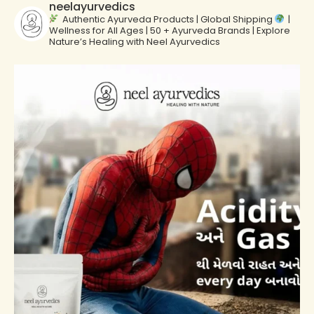
neelayurvedics
Authentic Ayurveda Products | Global Shipping
|
Wellness for All Ages | 50 + Ayurveda Brands | Explore
Nature’s Healing with Neel Ayurvedics