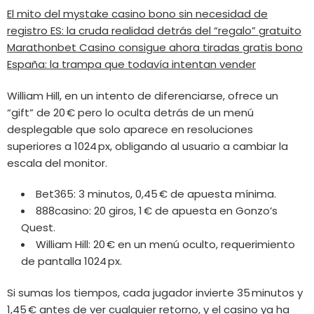
El mito del mystake casino bono sin necesidad de
registro ES: la cruda realidad detrás del “regalo” gratuito
Marathonbet Casino consigue ahora tiradas gratis bono
España: la trampa que todavía intentan vender
William Hill, en un intento de diferenciarse, ofrece un
“gift” de 20 € pero lo oculta detrás de un menú
desplegable que solo aparece en resoluciones
superiores a 1024 px, obligando al usuario a cambiar la
escala del monitor.
Bet365: 3 minutos, 0,45 € de apuesta mínima.
888casino: 20 giros, 1 € de apuesta en Gonzo’s
Quest.
William Hill: 20 € en un menú oculto, requerimiento
de pantalla 1024 px.
Si sumas los tiempos, cada jugador invierte 35 minutos y
1,45 € antes de ver cualquier retorno, y el casino ya ha