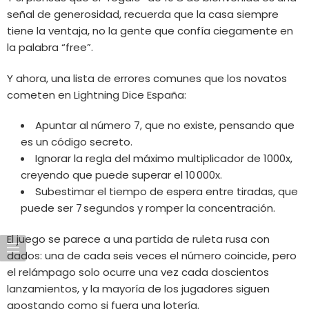
señal de generosidad, recuerda que la casa siempre
tiene la ventaja, no la gente que confía ciegamente en
la palabra “free”.
Y ahora, una lista de errores comunes que los novatos
cometen en Lightning Dice España:
Apuntar al número 7, que no existe, pensando que
es un código secreto.
Ignorar la regla del máximo multiplicador de 1000x,
creyendo que puede superar el 10 000x.
Subestimar el tiempo de espera entre tiradas, que
puede ser 7 segundos y romper la concentración.
El juego se parece a una partida de ruleta rusa con
dados: una de cada seis veces el número coincide, pero
el relámpago solo ocurre una vez cada doscientos
lanzamientos, y la mayoría de los jugadores siguen
apostando como si fuera una lotería.