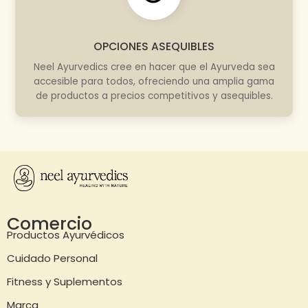
OPCIONES ASEQUIBLES
Neel Ayurvedics cree en hacer que el Ayurveda sea
accesible para todos, ofreciendo una amplia gama
de productos a precios competitivos y asequibles.
Comercio
Productos Ayurvédicos
Cuidado Personal
Fitness y Suplementos
Marca