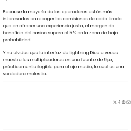
Because la mayoría de los operadores están más
interesados en recoger las comisiones de cada tirada
que en ofrecer una experiencia justa, el margen de
beneficio del casino supera el 5 % en la zona de baja
probabilidad.
Y no olvides que la interfaz de Lightning Dice a veces
muestra los multiplicadores en una fuente de 9 px,
prácticamente ilegible para el ojo medio, lo cual es una
verdadera molestia.