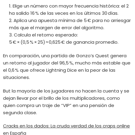
Elige un número con mayor frecuencia histórica: el 2
ha salido 16 % de las veces en los últimos 30 días.
Aplica una apuesta mínima de 5 € para no arriesgar
más que el margen de error del algoritmo.
Calcula el retorno esperado:
5 € × (0,5 % × 25) ≈ 0,625 € de ganancia promedio.
En comparación, una partida de Gonzo’s Quest genera
un retorno al jugador del 96,5 %, mucho más estable que
el 0,6 % que ofrece Lightning Dice en la peor de las
situaciones.
But la mayoría de los jugadores no hacen la cuenta y se
dejan llevar por el brillo de los multiplicadores, como
quien compra un traje de “VIP” en una pensión de
segunda clase.
Cracks en los dados: La cruda verdad de los craps online
en España