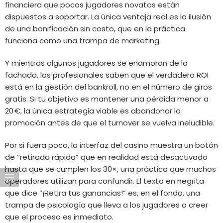
financiera que pocos jugadores novatos están
dispuestos a soportar. La única ventaja real es la ilusión
de una bonificación sin costo, que en la práctica
funciona como una trampa de marketing.
Y mientras algunos jugadores se enamoran de la
fachada, los profesionales saben que el verdadero ROI
está en la gestión del bankroll, no en el número de giros
gratis. Si tu objetivo es mantener una pérdida menor a
20 €, la única estrategia viable es abandonar la
promoción antes de que el turnover se vuelva ineludible.
Por si fuera poco, la interfaz del casino muestra un botón
de “retirada rápida” que en realidad está desactivado
hasta que se cumplen los 30×, una práctica que muchos
operadores utilizan para confundir. El texto en negrita
que dice “¡Retira tus ganancias!” es, en el fondo, una
trampa de psicología que lleva a los jugadores a creer
que el proceso es inmediato.