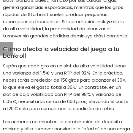
slots. Gonzo’s Quest, famoso por sus caídas largas,
genera ganancias esporádicas, mientras que los giros
rápidos de Starburst suelen producir pequeñas
recompensas frecuentes. Si la promoción incluye slots
de alta volatilidad, la probabilidad de alcanzar el
turnover sin grandes pérdidas disminuye drásticamente.
Cómo afecta la velocidad del juego a tu
bankroll
Supón que cada giro en un slot de alta volatilidad tiene
una varianza del 1,5 € y una RTP del 92 %. En la práctica,
necesitarás alrededor de 150 giros para alcanzar el 30×,
lo que eleva el gasto total a 30 €. En contraste, en un
slot de baja volatilidad con RTP del 98 % y varianza de
0,05 €, necesitarás cerca de 600 giros, elevando el coste
a 120 € solo para cumplir con la condición de retiro.
Los números no mienten: la combinación de depósito
mínimo y alto turnover convierte la “oferta” en una carga