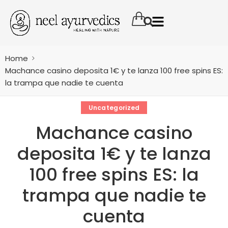
Home
Machance casino deposita 1€ y te lanza 100 free spins ES:
la trampa que nadie te cuenta
Uncategorized
Machance casino
deposita 1€ y te lanza
100 free spins ES: la
trampa que nadie te
cuenta