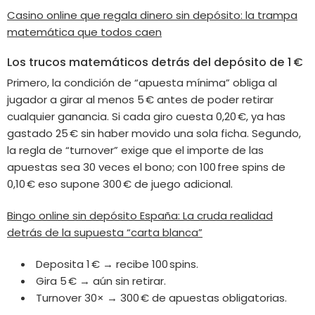
Casino online que regala dinero sin depósito: la trampa
matemática que todos caen
Los trucos matemáticos detrás del depósito de 1 €
Primero, la condición de “apuesta mínima” obliga al
jugador a girar al menos 5 € antes de poder retirar
cualquier ganancia. Si cada giro cuesta 0,20 €, ya has
gastado 25 € sin haber movido una sola ficha. Segundo,
la regla de “turnover” exige que el importe de las
apuestas sea 30 veces el bono; con 100 free spins de
0,10 € eso supone 300 € de juego adicional.
Bingo online sin depósito España: La cruda realidad
detrás de la supuesta “carta blanca”
Deposita 1 € → recibe 100 spins.
Gira 5 € → aún sin retirar.
Turnover 30× → 300 € de apuestas obligatorias.