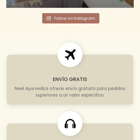
Follow on Instagram
ENVÍO GRATIS
Neel Ayurvedics ofrece envío gratuito para pedidos
superiores a un valor específico.