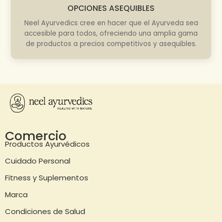
OPCIONES ASEQUIBLES
Neel Ayurvedics cree en hacer que el Ayurveda sea
accesible para todos, ofreciendo una amplia gama
de productos a precios competitivos y asequibles.
Comercio
Productos Ayurvédicos
Cuidado Personal
Fitness y Suplementos
Marca
Condiciones de Salud