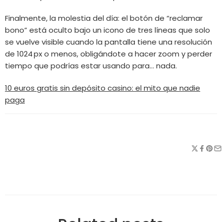
Finalmente, la molestia del día: el botón de “reclamar
bono” está oculto bajo un icono de tres líneas que solo
se vuelve visible cuando la pantalla tiene una resolución
de 1024 px o menos, obligándote a hacer zoom y perder
tiempo que podrías estar usando para… nada.
10 euros gratis sin depósito casino: el mito que nadie
paga