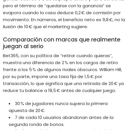
pero el término de “quedarse con la ganancia” se
evapora cuando la casa deduce 0,2 € de comisión por
movimiento. En números, el beneficio neto es 9,8 €, no la
ilusión de 10 € que el marketing sugiere.
Comparación con marcas que realmente
juegan al serio
Bet365, con su política de “retirar cuando quieras”,
muestra una diferencia de 2 % en los cargos de retiro
frente a los 5 % de algunos rivales obscuros. William Hill,
por su parte, impone una tasa fija de 1,5 € por
transacción, lo que significa que una retirada de 20 € ya
reduce tu balance a 18,5 € antes de cualquier juego.
30 % de jugadores nunca supera la primera
apuesta de 20 €.
7 de cada 10 usuarios abandonan antes de la
segunda ronda de bonos.