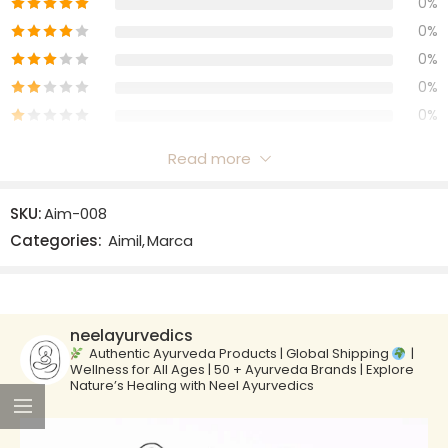
0%
0%
0%
0%
0%
Read more
Reviews
SKU:
Aim-008
There are no reviews yet.
Categories:
Aimil
,
Marca
neelayurvedics
Authentic Ayurveda Products | Global Shipping
|
Wellness for All Ages | 50 + Ayurveda Brands | Explore
Nature’s Healing with Neel Ayurvedics