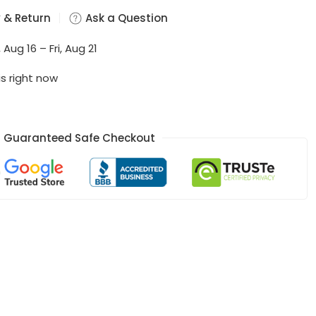
 & Return
Ask a Question
 Aug 16 – Fri, Aug 21
is right now
Guaranteed Safe Checkout