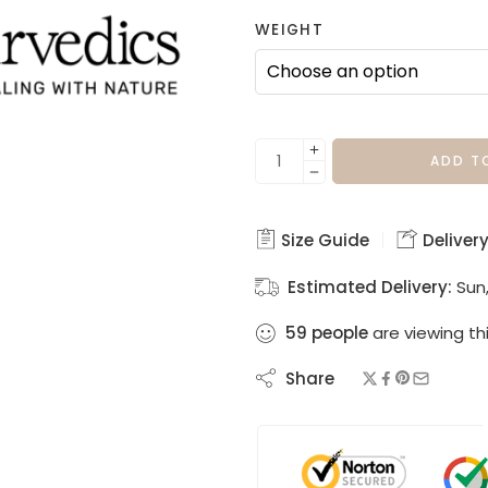
WEIGHT
ADD T
Size Guide
Delivery
Estimated Delivery:
Sun,
59
people
are viewing th
Share