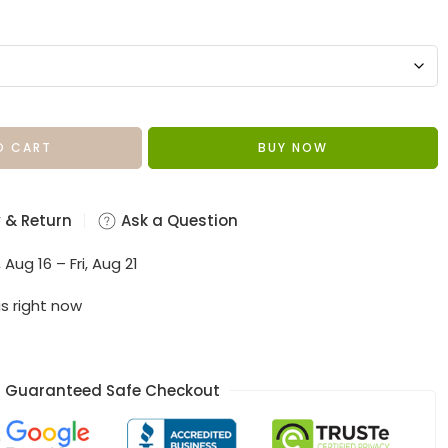
O CART
BUY NOW
 & Return
Ask a Question
 Aug 16 – Fri, Aug 21
is right now
Guaranteed Safe Checkout