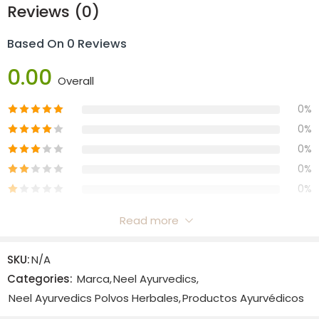
causadas por impurezas de la sangre.
Reviews (0)
DOSIS:
Bahu Phali Churna debe tomarse según lo
Based On 0 Reviews
recomendado por el médico
0.00
Overall
0%
0%
0%
0%
0%
Read more
Reviews
SKU:
N/A
There are no reviews yet.
Categories:
Marca
,
Neel Ayurvedics
,
Neel Ayurvedics Polvos Herbales
,
Productos Ayurvédicos