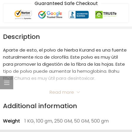
Guaranteed Safe Checkout
Description
Aparte de esto, el polvo de hierba Kurand es una fuente
naturalmente rica de clorofila. Este polvo es muy útil
para promover la digestión de la fibra de las hojas. Este
tipo de polvo puede aumentar la hemoglobina. Bahu
Phali Churna es muy útil para desintoxicar.
El polvo de hierba Kurand favorece enormemente la
Read more
salud general. Además, este polvo nutre el cabello y la
Additional information
piel. Bahu Phali Churna se considera una panacea para
los problemas gastrointestinales. Este polvo también se
considera un gran medicamento purificador de la
Weight
1 KG, 100 gm, 250 GM, 50 GM, 500 gm
sangre, ya que es muy útil para eliminar enfermedades