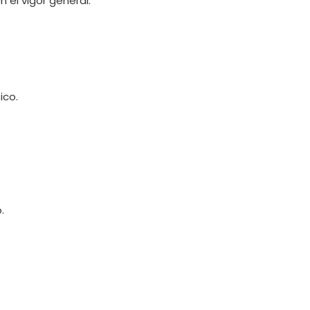
el vigor general.
ico.
.