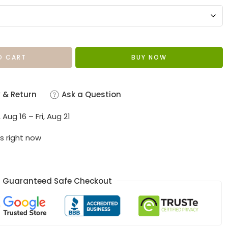
O CART
BUY NOW
 & Return
Ask a Question
 Aug 16 – Fri, Aug 21
s right now
Guaranteed Safe Checkout