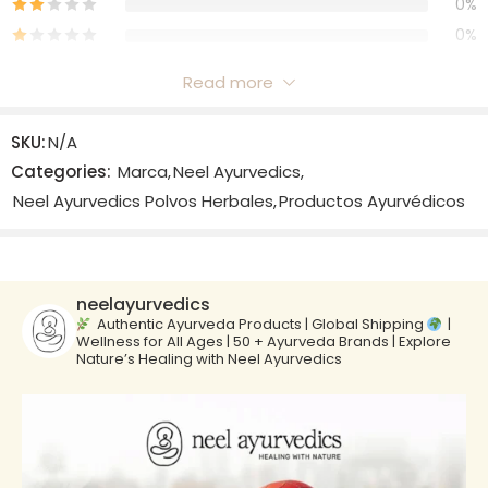
0%
0%
Read more
Reviews
SKU:
N/A
There are no reviews yet.
Categories:
Marca
,
Neel Ayurvedics
,
Neel Ayurvedics Polvos Herbales
,
Productos Ayurvédicos
neelayurvedics
Authentic Ayurveda Products | Global Shipping
|
Wellness for All Ages | 50 + Ayurveda Brands | Explore
Nature’s Healing with Neel Ayurvedics