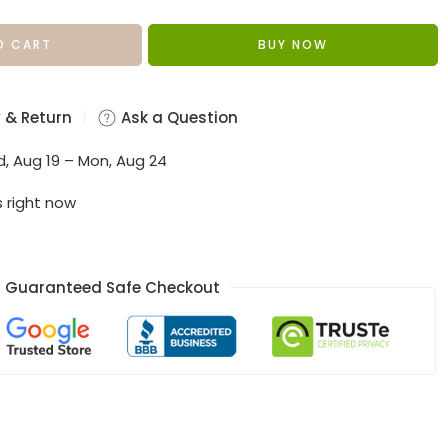
O CART
BUY NOW
 & Return
Ask a Question
, Aug 19 – Mon, Aug 24
s right now
Guaranteed Safe Checkout