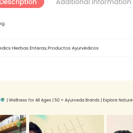
Description
Additional information
kg.
edics Hierbas Enteras
,
Productos Ayurvédicos
g
| Wellness for All Ages | 50 + Ayurveda Brands | Explore Nature