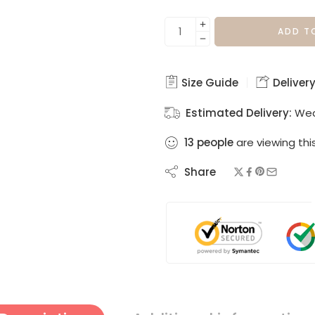
ADD T
Size Guide
Delivery
Estimated Delivery:
Wed
13
people
are viewing thi
Share