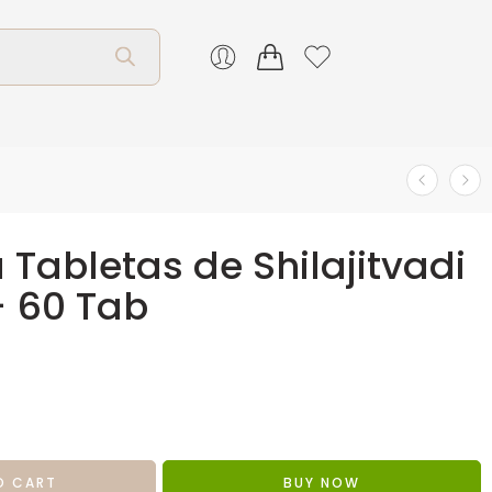
a Tabletas de Shilajitvadi
– 60 Tab
O CART
BUY NOW