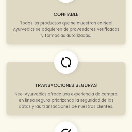
CONFIABLE
Todos los productos que se muestran en Neel
Ayurvedics se adquieren de proveedores verificados
y farmacias autorizadas.
TRANSACCIONES SEGURAS
Neel Ayurvedics ofrece una experiencia de compra
en línea segura, priorizando la seguridad de los
datos y las transacciones de nuestros clientes.