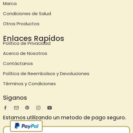
Marca
Condiciones de Salud
Otros Productos
Enlaces Rapidos
Política de Privacidad
Acerca de Nosotros
Contáctanos
Política de Reembolsos y Devoluciones
Términos y Condiciones
Siganos
Estamos utilizando un metodo de pago seguro.