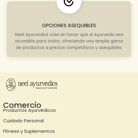
OPCIONES ASEQUIBLES
Neel Ayurvedics cree en hacer que el Ayurveda sea
accesible para todos, ofreciendo una amplia gama
de productos a precios competitivos y asequibles.
Comercio
Productos Ayurvédicos
Cuidado Personal
Fitness y Suplementos