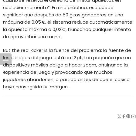
casino se reserva el derecho de limitar apuestas en
cualquier momento”. En una práctica, eso puede
significar que después de 50 giros ganadores en una
máquina de 0,05 €, el sistema reduce automáticamente
la apuesta máxima a 0,02 €, truncando cualquier intento
de aprovechar una racha.
But the real kicker is la fuente del problema: la fuente de
los diálogos del juego está en 12 pt, tan pequeña que en
dispositivos móviles obliga a hacer zoom, arruinando la
experiencia de juego y provocando que muchos
jugadores abandonen la partida antes de que el casino
haya conseguido su margen.