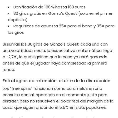
Bonificación de 100 % hasta 100 euros
30 giros gratis en Gonzo’s Quest (solo en el primer
depósito)
Requisitos de apuesta 25× para el bono y 35× para
los giros
Si sumas los 30 giros de Gonzo’s Quest, cada uno con
una volatilidad media, la expectativa matemática llega
a -2,7 €, lo que significa que la casa ya está ganando
antes de que el jugador haya completado la primera
ronda.
Estrategias de retención: el arte de la distracción
Los “free spins” funcionan como caramelos en una
consulta dental: aparecen en el momento justo para
distraer, pero no resuelven el dolor real del margen de la
casa, que sigue rondando el 5,5% en slots populares.