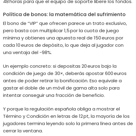
48 horas para que el equipo de soporte libere los fondos.
Política de bonos: la matemática del sufrimiento
El bono de “VIP” que ofrecen parece un trato exclusivo,
pero basta con multiplicar 1,5 por la cuota de juego
mínima y obtienes una apuesta real de 150 euros por
cada 10 euros de depósito, lo que deja al jugador con
una ventaja del -98%.
Un ejemplo concreto: si depositas 20 euros bajo la
condición de juego de 30×, deberás apostar 600 euros
antes de poder retirar la bonificación. Eso equivale a
gastar el doble de un móvil de gama alta solo para
intentar conseguir una fracción de beneficio.
Y porque la regulación española obliga a mostrar el
Término y Condición en letras de 12 pt, la mayoría de los
jugadores termina leyendo solo la primera línea antes de
cerrar la ventana.