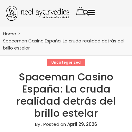
Home
Spaceman Casino España: La cruda realidad detrás del
brillo estelar
Uncategorized
Spaceman Casino
España: La cruda
realidad detrás del
brillo estelar
By
.
Posted on
April 29, 2026