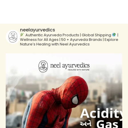
neelayurvedics
Authentic Ayurveda Products | Global Shipping
|
Wellness for All Ages | 50 + Ayurveda Brands | Explore
Nature’s Healing with Neel Ayurvedics