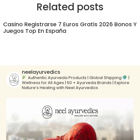
Related posts
Casino Registrarse 7 Euros Gratis 2026 Bonos Y
Juegos Top En España
neelayurvedics
Authentic Ayurveda Products | Global Shipping
|
Wellness for All Ages | 50 + Ayurveda Brands | Explore
Nature’s Healing with Neel Ayurvedics