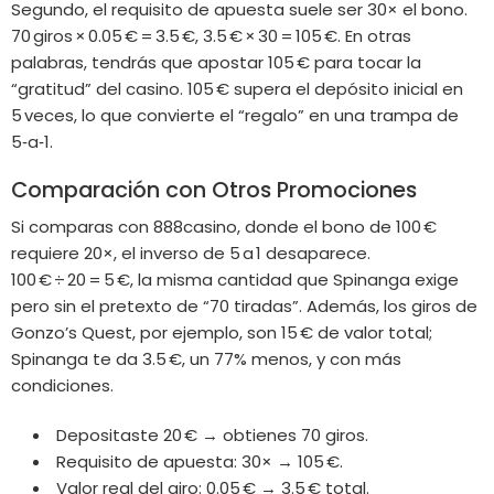
Segundo, el requisito de apuesta suele ser 30× el bono.
70 giros × 0.05 € = 3.5 €, 3.5 € × 30 = 105 €. En otras
palabras, tendrás que apostar 105 € para tocar la
“gratitud” del casino. 105 € supera el depósito inicial en
5 veces, lo que convierte el “regalo” en una trampa de
5‑a‑1.
Comparación con Otros Promociones
Si comparas con 888casino, donde el bono de 100 €
requiere 20×, el inverso de 5 a 1 desaparece.
100 € ÷ 20 = 5 €, la misma cantidad que Spinanga exige
pero sin el pretexto de “70 tiradas”. Además, los giros de
Gonzo’s Quest, por ejemplo, son 15 € de valor total;
Spinanga te da 3.5 €, un 77% menos, y con más
condiciones.
Depositaste 20 € → obtienes 70 giros.
Requisito de apuesta: 30× → 105 €.
Valor real del giro: 0.05 € → 3.5 € total.