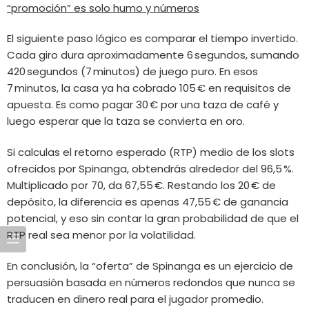
“promoción” es solo humo y números
El siguiente paso lógico es comparar el tiempo invertido.
Cada giro dura aproximadamente 6 segundos, sumando
420 segundos (7 minutos) de juego puro. En esos
7 minutos, la casa ya ha cobrado 105 € en requisitos de
apuesta. Es como pagar 30 € por una taza de café y
luego esperar que la taza se convierta en oro.
Si calculas el retorno esperado (RTP) medio de los slots
ofrecidos por Spinanga, obtendrás alrededor del 96,5 %.
Multiplicado por 70, da 67,55 €. Restando los 20 € de
depósito, la diferencia es apenas 47,55 € de ganancia
potencial, y eso sin contar la gran probabilidad de que el
RTP real sea menor por la volatilidad.
En conclusión, la “oferta” de Spinanga es un ejercicio de
persuasión basada en números redondos que nunca se
traducen en dinero real para el jugador promedio.