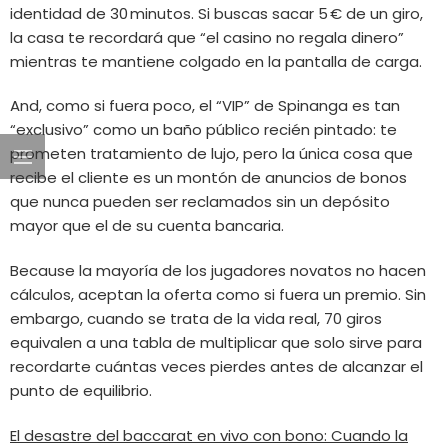
identidad de 30 minutos. Si buscas sacar 5 € de un giro,
la casa te recordará que “el casino no regala dinero”
mientras te mantiene colgado en la pantalla de carga.
And, como si fuera poco, el “VIP” de Spinanga es tan
“exclusivo” como un baño público recién pintado: te
prometen tratamiento de lujo, pero la única cosa que
recibe el cliente es un montón de anuncios de bonos
que nunca pueden ser reclamados sin un depósito
mayor que el de su cuenta bancaria.
Because la mayoría de los jugadores novatos no hacen
cálculos, aceptan la oferta como si fuera un premio. Sin
embargo, cuando se trata de la vida real, 70 giros
equivalen a una tabla de multiplicar que solo sirve para
recordarte cuántas veces pierdes antes de alcanzar el
punto de equilibrio.
El desastre del baccarat en vivo con bono: Cuando la