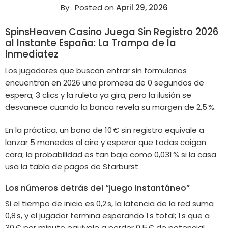
By
.
Posted on
April 29, 2026
SpinsHeaven Casino Juega Sin Registro 2026
al Instante España: La Trampa de la
Inmediatez
Los jugadores que buscan entrar sin formularios
encuentran en 2026 una promesa de 0 segundos de
espera; 3 clics y la ruleta ya gira, pero la ilusión se
desvanece cuando la banca revela su margen de 2,5 %.
En la práctica, un bono de 10 € sin registro equivale a
lanzar 5 monedas al aire y esperar que todas caigan
cara; la probabilidad es tan baja como 0,031 % si la casa
usa la tabla de pagos de Starburst.
Los números detrás del “juego instantáneo”
Si el tiempo de inicio es 0,2 s, la latencia de la red suma
0,8 s, y el jugador termina esperando 1 s total; 1 s que a
30 € por minuto equivale a perder 0,5 € de potencial