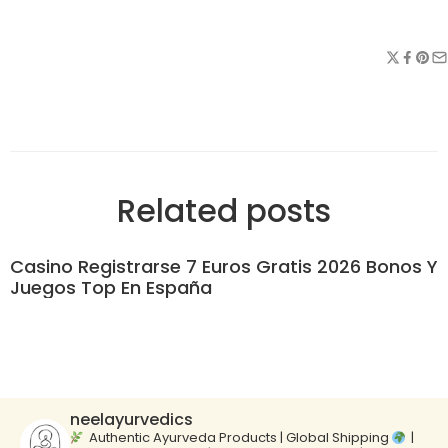
Related posts
Casino Registrarse 7 Euros Gratis 2026 Bonos Y
Juegos Top En España
neelayurvedics
Authentic Ayurveda Products | Global Shipping
|