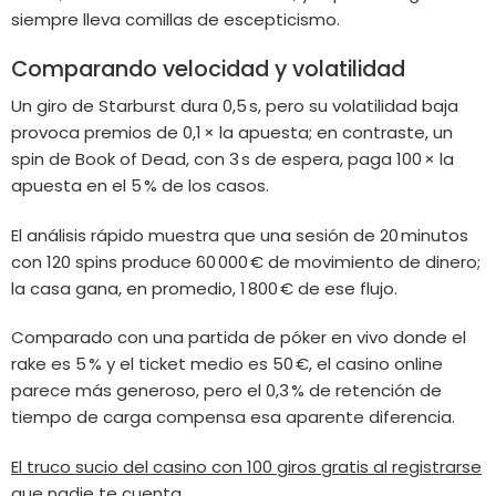
siempre lleva comillas de escepticismo.
Comparando velocidad y volatilidad
Un giro de Starburst dura 0,5 s, pero su volatilidad baja
provoca premios de 0,1 × la apuesta; en contraste, un
spin de Book of Dead, con 3 s de espera, paga 100 × la
apuesta en el 5 % de los casos.
El análisis rápido muestra que una sesión de 20 minutos
con 120 spins produce 60 000 € de movimiento de dinero;
la casa gana, en promedio, 1 800 € de ese flujo.
Comparado con una partida de póker en vivo donde el
rake es 5 % y el ticket medio es 50 €, el casino online
parece más generoso, pero el 0,3 % de retención de
tiempo de carga compensa esa aparente diferencia.
El truco sucio del casino con 100 giros gratis al registrarse
que nadie te cuenta