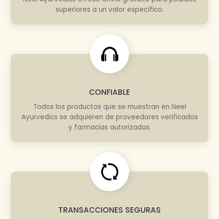
superiores a un valor específico.
CONFIABLE
Todos los productos que se muestran en Neel
Ayurvedics se adquieren de proveedores verificados
y farmacias autorizadas.
TRANSACCIONES SEGURAS