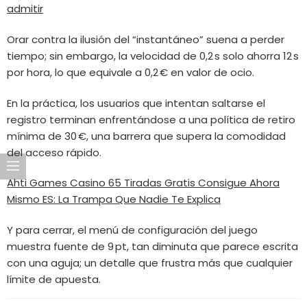
admitir
Orar contra la ilusión del “instantáneo” suena a perder
tiempo; sin embargo, la velocidad de 0,2 s solo ahorra 12 s
por hora, lo que equivale a 0,2 € en valor de ocio.
En la práctica, los usuarios que intentan saltarse el
registro terminan enfrentándose a una política de retiro
mínima de 30 €, una barrera que supera la comodidad
del acceso rápido.
Ahti Games Casino 65 Tiradas Gratis Consigue Ahora
Mismo ES: La Trampa Que Nadie Te Explica
Y para cerrar, el menú de configuración del juego
muestra fuente de 9 pt, tan diminuta que parece escrita
con una aguja; un detalle que frustra más que cualquier
límite de apuesta.