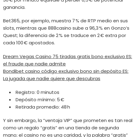
ganancia.
Bet365, por ejemplo, muestra 7 % de RTP medio en sus
slots, mientras que 888casino sube a 96,3 % en Gonzo’s
Quest; la diferencia de 2 % se traduce en 2 € extra por
cada 100 € apostados.
Dream Vegas Casino 75 tiradas gratis bono exclusivo ES:
el fraude que nadie admite
Bondibet casino código exclusivo bono sin depósito ES:
La jugada que nadie quiere que descubras
Registro: 0 minutos
Depósito mínimo: 5 €
Retirada promedio: 48 h
Y sin embargo, la “ventaja VIP” que prometen es tan real
como un regalo “gratis” en una tienda de segunda
mano; el casino no es una caridad, y la palabra “gratis”