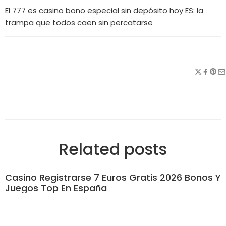
El 777 es casino bono especial sin depósito hoy ES: la
trampa que todos caen sin percatarse
Related posts
Casino Registrarse 7 Euros Gratis 2026 Bonos Y
Juegos Top En España