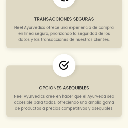
TRANSACCIONES SEGURAS
Neel Ayurvedics ofrece una experiencia de compra
en línea segura, priorizando la seguridad de los
datos y las transacciones de nuestros clientes.
OPCIONES ASEQUIBLES
Neel Ayurvedics cree en hacer que el Ayurveda sea
accesible para todos, ofreciendo una amplia gama
de productos a precios competitivos y asequibles.