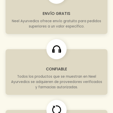
ENVÍO GRATIS
Neel Ayurvedics ofrece envío gratuito para pedidos
superiores a un valor específico.
CONFIABLE
Todos los productos que se muestran en Neel
Ayurvedics se adquieren de proveedores verificados
y farmacias autorizadas.