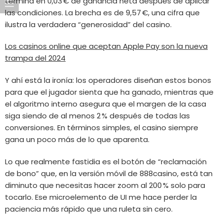
termina en 0,03 € de ganancia neta después de aplicar
las condiciones. La brecha es de 9,57 €, una cifra que
ilustra la verdadera “generosidad” del casino.
Los casinos online que aceptan Apple Pay son la nueva
trampa del 2024
Y ahí está la ironía: los operadores diseñan estos bonos
para que el jugador sienta que ha ganado, mientras que
el algoritmo interno asegura que el margen de la casa
siga siendo de al menos 2 % después de todas las
conversiones. En términos simples, el casino siempre
gana un poco más de lo que aparenta.
Lo que realmente fastidia es el botón de “reclamación
de bono” que, en la versión móvil de 888casino, está tan
diminuto que necesitas hacer zoom al 200 % solo para
tocarlo. Ese microelemento de UI me hace perder la
paciencia más rápido que una ruleta sin cero.