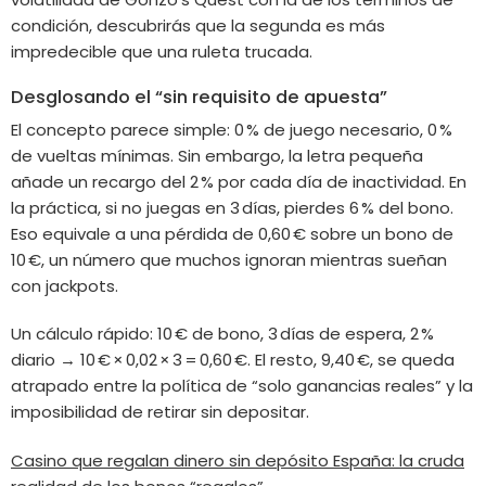
condición, descubrirás que la segunda es más
impredecible que una ruleta trucada.
Desglosando el “sin requisito de apuesta”
El concepto parece simple: 0 % de juego necesario, 0 %
de vueltas mínimas. Sin embargo, la letra pequeña
añade un recargo del 2 % por cada día de inactividad. En
la práctica, si no juegas en 3 días, pierdes 6 % del bono.
Eso equivale a una pérdida de 0,60 € sobre un bono de
10 €, un número que muchos ignoran mientras sueñan
con jackpots.
Un cálculo rápido: 10 € de bono, 3 días de espera, 2 %
diario → 10 € × 0,02 × 3 = 0,60 €. El resto, 9,40 €, se queda
atrapado entre la política de “solo ganancias reales” y la
imposibilidad de retirar sin depositar.
Casino que regalan dinero sin depósito España: la cruda