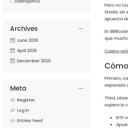
casinopinco
Pero no to
tirada; sin
apuesta de
Archives
En 888casi
que muchos
June 2026
April 2026
Casino ret
December 2025
Cómo 
Primero, ca
esperada c
Meta
Third, obse
Register
supera la c
Log in
RTP m
Entries feed
Apues