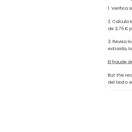
1. Verific
2. Calcula 
de 3,75 € p
3. Revisa 
extraída, 
El fraude d
But the rea
del texto 