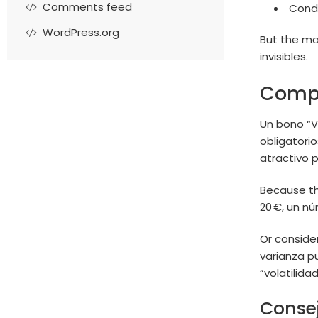
Comments feed
Condi
WordPress.org
But the ma
invisibles.
Compa
Un bono “VI
obligatorio
atractivo 
Because th
20 €, un nú
Or conside
varianza p
“volatilida
Consej