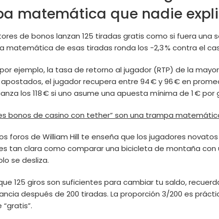
a matemática que nadie expl
ores de bonos lanzan 125 tiradas gratis como si fuera una so
a matemática de esas tiradas ronda los -2,3 % contra el cas
por ejemplo, la tasa de retorno al jugador (RTP) de la mayorí
 apostados, el jugador recupera entre 94 € y 96 € en promedi
anza los 118 € si uno asume una apuesta mínima de 1 € por g
es bonos de casino con tether” son una trampa matemática
os foros de William Hill te enseña que los jugadores novatos s
 es tan clara como comparar una bicicleta de montaña con un
lo se desliza.
 que 125 giros son suficientes para cambiar tu saldo, recuer
ancia después de 200 tiradas. La proporción 3/200 es prácti
e “gratis”.