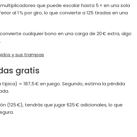
multiplicadores que puede escalar hasta 5 × en una sola
rior al 1 % por giro, lo que convierte a 125 tiradas en una
 convierte cualquier bono en una carga de 20 € extra, algo
.
ápidos y sus trampas
das gratis
ta típica) = 187,5 € en juego. Segundo, estima la pérdida
ada.
ción (125 €), tendrás que jugar 625 € adicionales, lo que
segura.