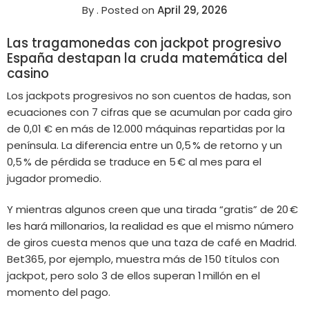
By
.
Posted on
April 29, 2026
Las tragamonedas con jackpot progresivo
España destapan la cruda matemática del
casino
Los jackpots progresivos no son cuentos de hadas, son
ecuaciones con 7 cifras que se acumulan por cada giro
de 0,01 € en más de 12.000 máquinas repartidas por la
península. La diferencia entre un 0,5 % de retorno y un
0,5 % de pérdida se traduce en 5 € al mes para el
jugador promedio.
Y mientras algunos creen que una tirada “gratis” de 20 €
les hará millonarios, la realidad es que el mismo número
de giros cuesta menos que una taza de café en Madrid.
Bet365, por ejemplo, muestra más de 150 títulos con
jackpot, pero solo 3 de ellos superan 1 millón en el
momento del pago.