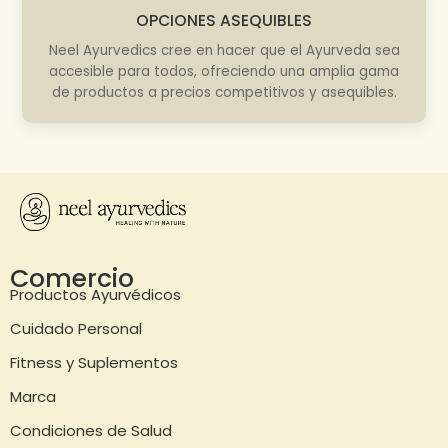
OPCIONES ASEQUIBLES
Neel Ayurvedics cree en hacer que el Ayurveda sea
accesible para todos, ofreciendo una amplia gama
de productos a precios competitivos y asequibles.
Comercio
Productos Ayurvédicos
Cuidado Personal
Fitness y Suplementos
Marca
Condiciones de Salud