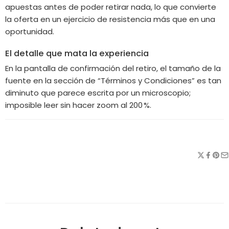
apuestas antes de poder retirar nada, lo que convierte
la oferta en un ejercicio de resistencia más que en una
oportunidad.
El detalle que mata la experiencia
En la pantalla de confirmación del retiro, el tamaño de la
fuente en la sección de “Términos y Condiciones” es tan
diminuto que parece escrita por un microscopio;
imposible leer sin hacer zoom al 200 %.