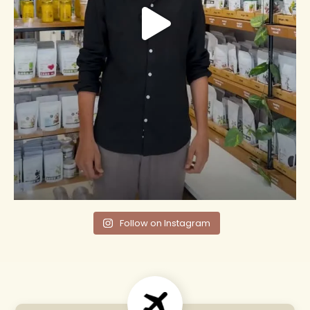
Follow on Instagram