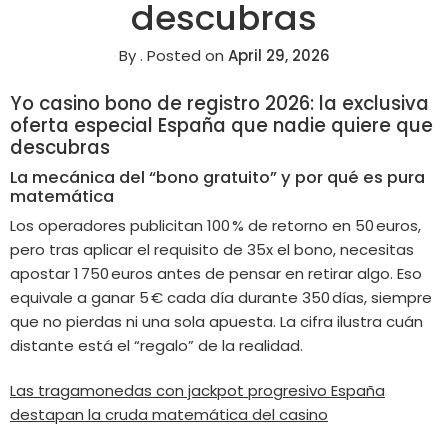
descubras
By
.
Posted on
April 29, 2026
Yo casino bono de registro 2026: la exclusiva
oferta especial España que nadie quiere que
descubras
La mecánica del “bono gratuito” y por qué es pura
matemática
Los operadores publicitan 100 % de retorno en 50 euros,
pero tras aplicar el requisito de 35x el bono, necesitas
apostar 1 750 euros antes de pensar en retirar algo. Eso
equivale a ganar 5 € cada día durante 350 días, siempre
que no pierdas ni una sola apuesta. La cifra ilustra cuán
distante está el “regalo” de la realidad.
Las tragamonedas con jackpot progresivo España
destapan la cruda matemática del casino