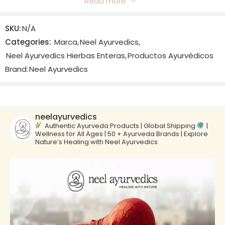
Read more
Reviews
SKU:
N/A
There are no reviews yet.
Categories:
Marca
,
Neel Ayurvedics
,
Neel Ayurvedics Hierbas Enteras
,
Productos Ayurvédicos
Brand:
Neel Ayurvedics
neelayurvedics
Authentic Ayurveda Products | Global Shipping
|
Wellness for All Ages | 50 + Ayurveda Brands | Explore
Nature’s Healing with Neel Ayurvedics