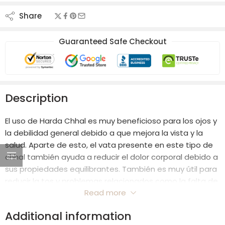
Share
Guaranteed Safe Checkout
Description
El uso de Harda Chhal es muy beneficioso para los ojos y
la debilidad general debido a que mejora la vista y la
salud. Aparte de esto, el vata presente en este tipo de
chhal también ayuda a reducir el dolor corporal debido a
sus propiedades equilibrantes. También es muy útil para
reducir la tos y problemas relacionados como la falta de
Read more
aire.
Additional information
El Harda Chhal también puede ser muy útil para aliviar