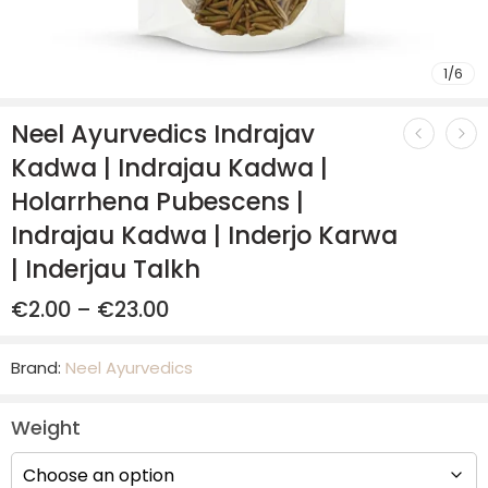
1
/
6
Neel Ayurvedics Indrajav
Kadwa | Indrajau Kadwa |
Holarrhena Pubescens |
Indrajau Kadwa | Inderjo Karwa
| Inderjau Talkh
€
2.00
–
€
23.00
Brand:
Neel Ayurvedics
Weight