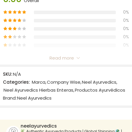
Overall
0%
0%
0%
0%
0%
Read more
Reviews
SKU:
N/A
There are no reviews yet.
Categories:
Marca
,
Company Wise
,
Neel Ayurvedics
,
Neel Ayurvedics Hierbas Enteras
,
Productos Ayurvédicos
Brand:
Neel Ayurvedics
neelayurvedics
Authentic Ayurveda Products | Global Shipping
|